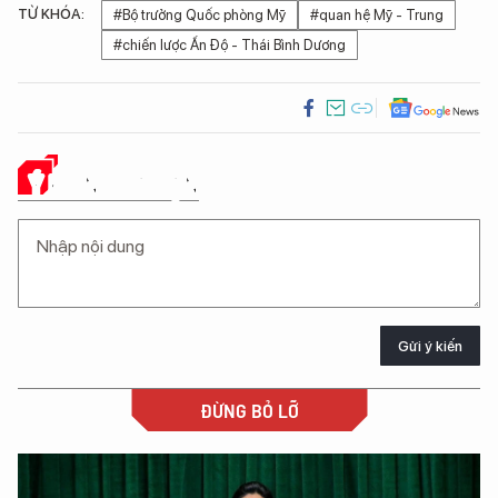
TỪ KHÓA:
#Bộ trưởng Quốc phòng Mỹ
#quan hệ Mỹ - Trung
#chiến lược Ấn Độ - Thái Bình Dương
Ý KIẾN CỦA BẠN
Gửi ý kiến
ĐỪNG BỎ LỠ