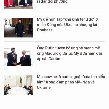
radar đối phương
Mỹ đề nghị lập "khu kinh tế tự do" ở
miền Đông nếu Ukraine nhượng lại
Donbass
Ông Putin tuyên bố ủng hộ mạnh mẽ
ông Maduro giữa lúc Mỹ đưa hạm đội
áp sát Caribe
Moscow hé lộ bước ngoặt "xóa tan hiểu
lầm" trong đàm phán Mỹ–Nga về
Ukraine