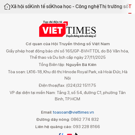
Xã hội số
Kinh tế số
Khoa học - Công nghệ
Thị trường số
Th
Cơ quan của Hội Truyền thông số Việt Nam
Giấy phép hoạt động báo chí số 165/GP-BVHTTDL do Bộ Văn hóa,
Thể thao và Du lịch cấp ngày 27/11/2025
Tổng Biên tập:
Nguyễn Bá Kiên
Tòa soạn: LK16-18, Khu đô thị Hinode Royal Park, xã Hoài Đức, Hà
Nội
Điện thoại/fax: (024)32 151175
VP đại diện tại miền Nam: Tầng 3, số 54, đường C1, phường Tân
Bình, TP.HCM
Email:
toasoan@viettimes.vn
Đường dây nóng:
0862 774 832
Liên hệ quảng cáo:
093 228 8166