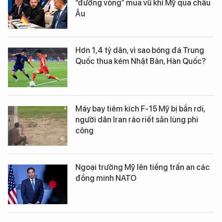
“đường vòng” mua vũ khí Mỹ qua châu
Âu
Hơn 1,4 tỷ dân, vì sao bóng đá Trung
Quốc thua kém Nhật Bản, Hàn Quốc?
Máy bay tiêm kích F-15 Mỹ bị bắn rơi,
người dân Iran ráo riết săn lùng phi
công
Ngoại trưởng Mỹ lên tiếng trấn an các
đồng minh NATO