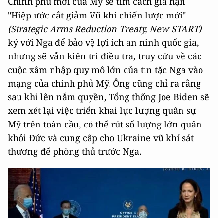
Chính phủ mới của Mỹ sẽ tìm cách gia hạn
"Hiệp ước cắt giảm Vũ khí chiến lược mới"
(Strategic Arms Reduction Treaty, New START)
ký với Nga để bảo vệ lợi ích an ninh quốc gia,
nhưng sẽ vẫn kiên trì điều tra, truy cứu về các
cuộc xâm nhập quy mô lớn của tin tặc Nga vào
mạng của chính phủ Mỹ. Ông cũng chỉ ra rằng
sau khi lên nắm quyền, Tổng thống Joe Biden sẽ
xem xét lại việc triển khai lực lượng quân sự
Mỹ trên toàn cầu, có thể rút số lượng lớn quân
khỏi Đức và cung cấp cho Ukraine vũ khí sát
thương để phòng thủ trước Nga.