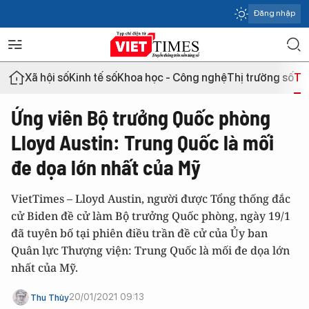
Đăng nhập
Xã hội số
Kinh tế số
Khoa học - Công nghệ
Thị trường số
Th
Ứng viên Bộ trưởng Quốc phòng
Lloyd Austin: Trung Quốc là mối
đe dọa lớn nhất của Mỹ
VietTimes – Lloyd Austin, người được Tổng thống đắc
cử Biden đề cử làm Bộ trưởng Quốc phòng, ngày 19/1
đã tuyên bố tại phiên điều trần đề cử của Ủy ban
Quân lực Thượng viện: Trung Quốc là mối đe dọa lớn
nhất của Mỹ.
20/01/2021 09:13
Thu Thủy