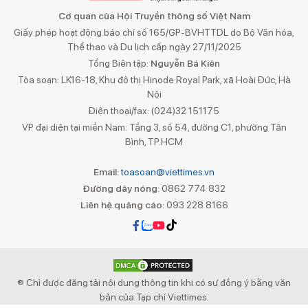
Cơ quan của Hội Truyền thông số Việt Nam
Giấy phép hoạt động báo chí số 165/GP-BVHTTDL do Bộ Văn hóa,
Thể thao và Du lịch cấp ngày 27/11/2025
Tổng Biên tập:
Nguyễn Bá Kiên
Tòa soạn: LK16-18, Khu đô thị Hinode Royal Park, xã Hoài Đức, Hà
Nội
Điện thoại/fax: (024)32 151175
VP đại diện tại miền Nam: Tầng 3, số 54, đường C1, phường Tân
Bình, TP.HCM
Email:
toasoan@viettimes.vn
Đường dây nóng:
0862 774 832
Liên hệ quảng cáo:
093 228 8166
® Chỉ được đăng tải nội dung thông tin khi có sự đồng ý bằng văn
bản của Tạp chí Viettimes.