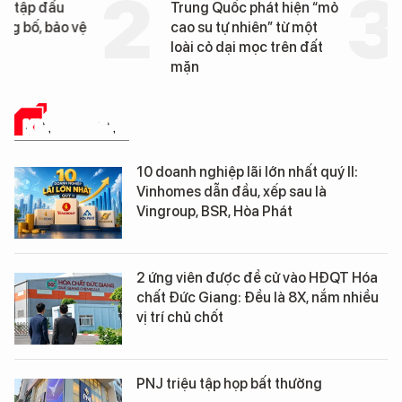
Trung Quốc phát hiện “mỏ
Loạt dự án bất động 
cao su tự nhiên” từ một
Đà Nẵng sắp bị kiểm t
loài cỏ dại mọc trên đất
mặn
KINH DOANH
10 doanh nghiệp lãi lớn nhất quý II:
Vinhomes dẫn đầu, xếp sau là
Vingroup, BSR, Hòa Phát
2 ứng viên được đề cử vào HĐQT Hóa
chất Đức Giang: Đều là 8X, nắm nhiều
vị trí chủ chốt
PNJ triệu tập họp bất thường