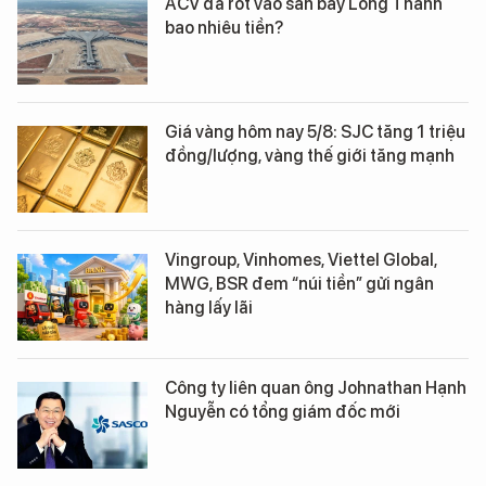
ACV đã rót vào sân bay Long Thành
bao nhiêu tiền?
Giá vàng hôm nay 5/8: SJC tăng 1 triệu
đồng/lượng, vàng thế giới tăng mạnh
Vingroup, Vinhomes, Viettel Global,
MWG, BSR đem “núi tiền” gửi ngân
hàng lấy lãi
Công ty liên quan ông Johnathan Hạnh
Nguyễn có tổng giám đốc mới