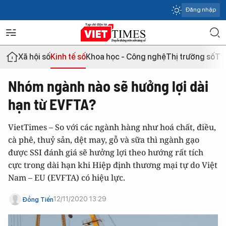
Đăng nhập
Xã hội số
Kinh tế số
Khoa học - Công nghệ
Thị trường số
Th
Nhóm ngành nào sẽ hưởng lợi dài
hạn từ EVFTA?
VietTimes – So với các ngành hàng như hoá chất, điều,
cà phê, thuỷ sản, dệt may, gỗ và sữa thì ngành gạo
được SSI đánh giá sẽ hưởng lợi theo hướng rất tích
cực trong dài hạn khi Hiệp định thương mại tự do Việt
Nam – EU (EVFTA) có hiệu lực.
12/11/2020 13:29
Đồng Tiến