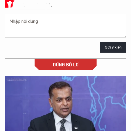
Ý KIẾN CỦA BẠN
Gửi ý kiến
ĐỪNG BỎ LỠ