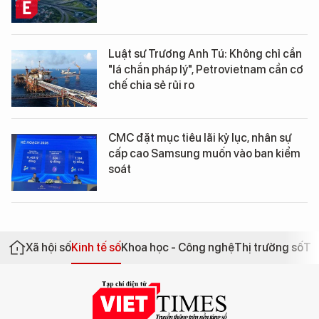
Luật sư Trương Anh Tú: Không chỉ cần
"lá chắn pháp lý", Petrovietnam cần cơ
chế chia sẻ rủi ro
CMC đặt mục tiêu lãi kỷ lục, nhân sự
cấp cao Samsung muốn vào ban kiểm
soát
Xã hội số
Kinh tế số
Khoa học - Công nghệ
Thị trường số
Th