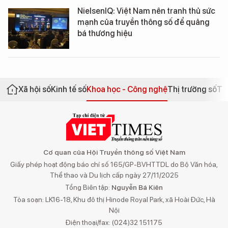
NielsenIQ: Việt Nam nên tranh thủ sức
mạnh của truyền thông số để quảng
bá thương hiệu
Xã hội số
Kinh tế số
Khoa học - Công nghệ
Thị trường số
Th
Cơ quan của Hội Truyền thông số Việt Nam
Giấy phép hoạt động báo chí số 165/GP-BVHTTDL do Bộ Văn hóa,
Thể thao và Du lịch cấp ngày 27/11/2025
Tổng Biên tập:
Nguyễn Bá Kiên
Tòa soạn: LK16-18, Khu đô thị Hinode Royal Park, xã Hoài Đức, Hà
Nội
Điện thoại/fax: (024)32 151175