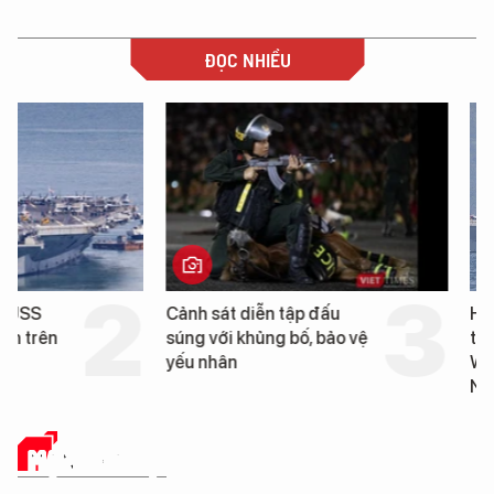
ĐỌC NHIỀU
Cảnh sát diễn tập đấu
Hình ảnh đầu tiên về 
súng với khủng bố, bảo vệ
tàu sân bay USS Geo
yếu nhân
Washington vừa đến 
Nẵng
MẠNG XÃ HỘI