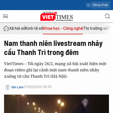
Đăng nhập
Xã hội số
Kinh tế số
Khoa học - Công nghệ
Thị trường số
Th
Nam thanh niên livestream nhảy
cầu Thanh Trì trong đêm
VietTimes – Tối ngày 26/2, mạng xã hội xuất hiện một
đoạn video ghi lại cảnh một nam thanh niên nhảy
xuống từ cầu Thanh Trì (Hà Nội).
27/02/2022 05:10
Văn Lâm