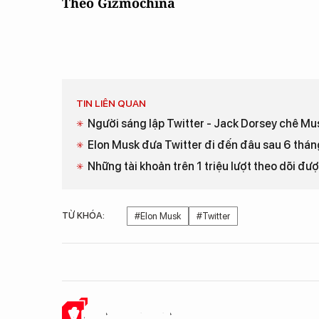
Theo Gizmochina
TIN LIÊN QUAN
Người sáng lập Twitter - Jack Dorsey chê Mu
Elon Musk đưa Twitter đi đến đâu sau 6 thá
Những tài khoản trên 1 triệu lượt theo dõi đượ
TỪ KHÓA:
#Elon Musk
#Twitter
Ý KIẾN CỦA BẠN