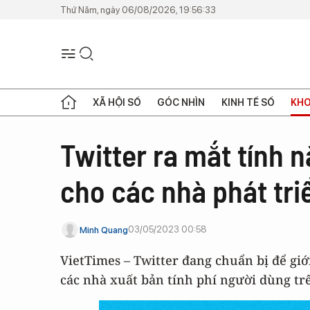
Thứ Năm, ngày 06/08/2026, 19:56:33
XÃ HỘI SỐ
GÓC NHÌN
KINH TẾ SỐ
KHO
Twitter ra mắt tính n
cho các nhà phát tri
03/05/2023 00:58
Minh Quang
VietTimes – Twitter đang chuẩn bị để gi
các nhà xuất bản tính phí người dùng trê