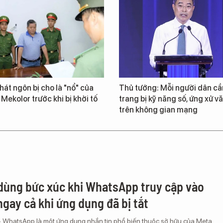
át ngôn bị cho là "nổ" của
Thủ tướng: Mỗi người dân cầ
 Mekolor trước khi bị khởi tố
trang bị kỹ năng số, ứng xử v
trên không gian mạng
dùng bức xúc khi WhatsApp truy cập vào
ngay cả khi ứng dụng đã bị tắt
– WhatsApp là một ứng dụng nhắn tin phổ biến thuộc sở hữu của Meta,