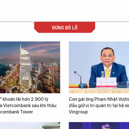
ĐỪNG BỎ LỠ
" khoản lãi hơn 2.900 tỷ
Con gái ông Phạm Nhật Vượn
a Vietcombank sau khi thâu
đầu giữ vị trí quản trị tại hệ s
tcombank Tower
Vingroup