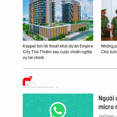
Keppel tìm lối thoát khỏi dự án Empire
Những ph
City Thủ Thiêm sau cuộc chiến nghĩa
Chủ tịch
vụ tài chính
MẠNG XÃ HỘI
Người 
micro 
VietTimes 