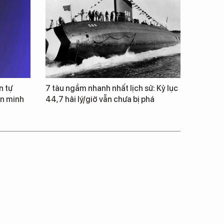
n tự
7 tàu ngầm nhanh nhất lịch sử: Kỷ lục
ăn minh
44,7 hải lý/giờ vẫn chưa bị phá