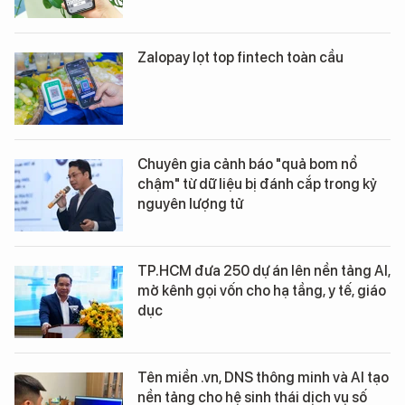
Zalopay lọt top fintech toàn cầu
Chuyên gia cảnh báo "quả bom nổ
chậm" từ dữ liệu bị đánh cắp trong kỷ
nguyên lượng tử
TP.HCM đưa 250 dự án lên nền tảng AI,
mở kênh gọi vốn cho hạ tầng, y tế, giáo
dục
Tên miền .vn, DNS thông minh và AI tạo
nền tảng cho hệ sinh thái dịch vụ số