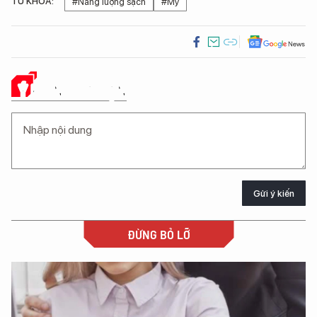
TỪ KHÓA:
#Năng lượng sạch
#Mỹ
Ý KIẾN CỦA BẠN
Gửi ý kiến
ĐỪNG BỎ LỠ