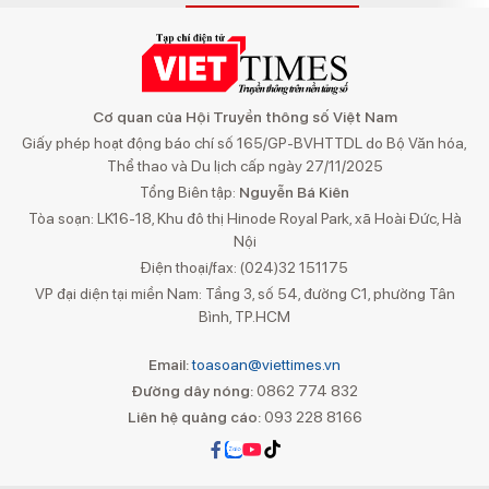
Cơ quan của Hội Truyền thông số Việt Nam
Giấy phép hoạt động báo chí số 165/GP-BVHTTDL do Bộ Văn hóa,
Thể thao và Du lịch cấp ngày 27/11/2025
Tổng Biên tập:
Nguyễn Bá Kiên
Tòa soạn: LK16-18, Khu đô thị Hinode Royal Park, xã Hoài Đức, Hà
Nội
Điện thoại/fax: (024)32 151175
VP đại diện tại miền Nam: Tầng 3, số 54, đường C1, phường Tân
Bình, TP.HCM
Email:
toasoan@viettimes.vn
Đường dây nóng:
0862 774 832
Liên hệ quảng cáo:
093 228 8166