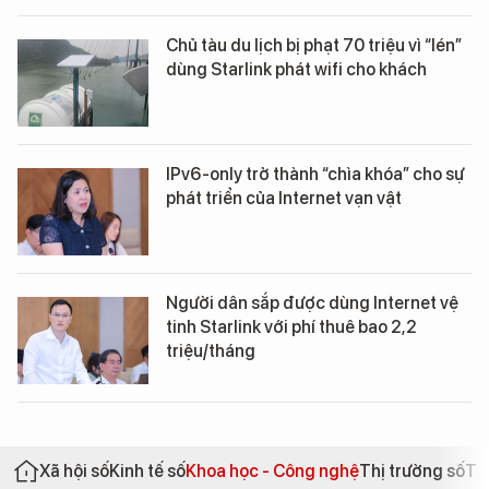
Chủ tàu du lịch bị phạt 70 triệu vì “lén”
dùng Starlink phát wifi cho khách
IPv6-only trở thành “chìa khóa” cho sự
phát triển của Internet vạn vật
Người dân sắp được dùng Internet vệ
tinh Starlink với phí thuê bao 2,2
triệu/tháng
Xã hội số
Kinh tế số
Khoa học - Công nghệ
Thị trường số
Th