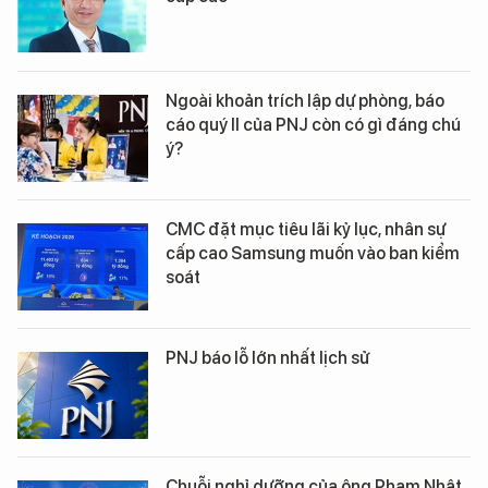
Ngoài khoản trích lập dự phòng, báo
cáo quý II của PNJ còn có gì đáng chú
ý?
CMC đặt mục tiêu lãi kỷ lục, nhân sự
cấp cao Samsung muốn vào ban kiểm
soát
PNJ báo lỗ lớn nhất lịch sử
Chuỗi nghỉ dưỡng của ông Phạm Nhật