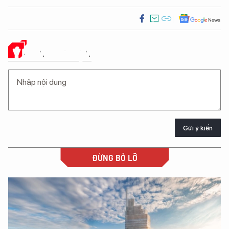
Ý KIẾN CỦA BẠN
Gửi ý kiến
ĐỪNG BỎ LỠ