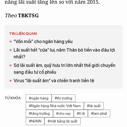
năng lãi suất tăng lên so với năm 2015.
Theo
TBKTSG
TIN LIÊN QUAN
“Vốn mồi” cho ngân hàng yếu
Lãi suất hết “cửa” lui, năm Thân bỏ tiền vào đâu lợi
nhất?
Sợ lãi suất âm, quỹ hưu trí lớn nhất thế giới chuyển
sang đầu tư cổ phiếu
Virus “lãi suất âm” và chiến tranh tiền tệ
TỪ KHÓA:
#ngân hàng
#thị trường
#Ngân hàng Nhà nước Việt Nam
#lãi suất
#tăng trưởng
#cho vay
#tỉ lệ
#lạm phát
#NHNN
#mặt bằng lãi suất