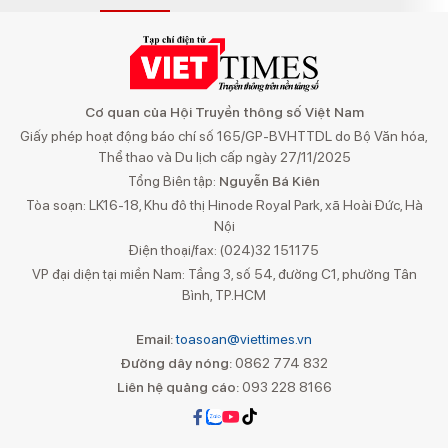
Cơ quan của Hội Truyền thông số Việt Nam
Giấy phép hoạt động báo chí số 165/GP-BVHTTDL do Bộ Văn hóa,
Thể thao và Du lịch cấp ngày 27/11/2025
Tổng Biên tập:
Nguyễn Bá Kiên
Tòa soạn: LK16-18, Khu đô thị Hinode Royal Park, xã Hoài Đức, Hà
Nội
Điện thoại/fax: (024)32 151175
VP đại diện tại miền Nam: Tầng 3, số 54, đường C1, phường Tân
Bình, TP.HCM
Email:
toasoan@viettimes.vn
Đường dây nóng:
0862 774 832
Liên hệ quảng cáo:
093 228 8166