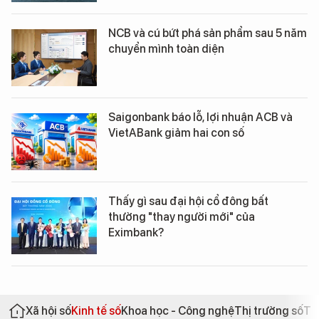
NCB và cú bứt phá sản phẩm sau 5 năm
chuyển mình toàn diện
Saigonbank báo lỗ, lợi nhuận ACB và
VietABank giảm hai con số
Thấy gì sau đại hội cổ đông bất
thường "thay người mới" của
Eximbank?
Xã hội số
Kinh tế số
Khoa học - Công nghệ
Thị trường số
Th