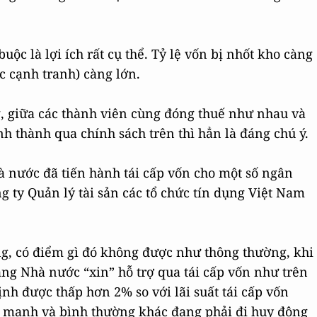
uộc là lợi ích rất cụ thể. Tỷ lệ vốn bị nhốt kho càng
ức cạnh tranh) càng lớn.
ng, giữa các thành viên cùng đóng thuế như nhau và
h thành qua chính sách trên thì hẳn là đáng chú ý.
 nước đã tiến hành tái cấp vốn cho một số ngân
g ty Quản lý tài sản các tổ chức tín dụng Việt Nam
ng, có điểm gì đó không được như thông thường, khi
g Nhà nước “xin” hỗ trợ qua tái cấp vốn như trên
ịnh được thấp hơn 2% so với lãi suất tái cấp vốn
e mạnh và bình thường khác đang phải đi huy động