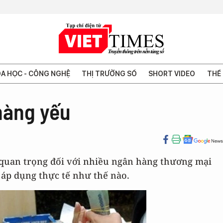
A HỌC - CÔNG NGHỆ
THỊ TRƯỜNG SỐ
SHORT VIDEO
THẾ 
hàng yếu
i quan trọng đối với nhiều ngân hàng thương mại
 áp dụng thực tế như thế nào.