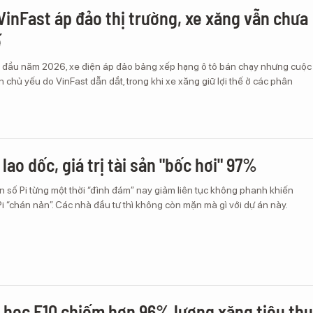
 VinFast áp đảo thị trường, xe xăng vẫn chưa
ế
g đầu năm 2026, xe điện áp đảo bảng xếp hạng ô tô bán chạy nhưng cuộc
 chủ yếu do VinFast dẫn dắt, trong khi xe xăng giữ lợi thế ở các phân
 lao dốc, giá trị tài sản "bốc hơi" 97%
n số Pi từng một thời “đình đám” nay giảm liên tục không phanh khiến
 “chán nản”. Các nhà đầu tư thì không còn mặn mà gì với dự án này.
 học E10 chiếm hơn 96% lượng xăng tiêu thụ