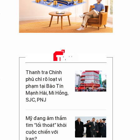
TIN MỚI
Thanh tra Chính
phủ chỉ rõ loạt vi
phạm tại Bảo Tín
Mạnh Hải, Mi Hồng,
SJC, PNJ
Mỹ đang âm thầm
tìm “lối thoát” khỏi
cuộc chiến với
Iran?