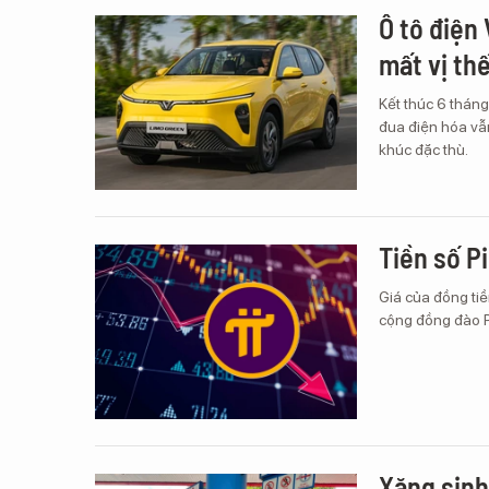
Ô tô điện
mất vị th
Kết thúc 6 thán
đua điện hóa vẫn
khúc đặc thù.
Tiền số Pi
Giá của đồng tiề
cộng đồng đào Pi
Xăng sinh