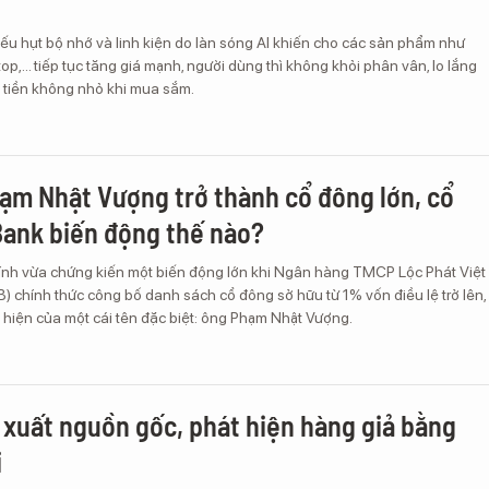
ếu hụt bộ nhớ và linh kiện do làn sóng AI khiến cho các sản phẩm như
op,… tiếp tục tăng giá mạnh, người dùng thì không khỏi phân vân, lo lắng
m tiền không nhỏ khi mua sắm.
ạm Nhật Vượng trở thành cổ đông lớn, cổ
ank biến động thế nào?
chính vừa chứng kiến một biến động lớn khi Ngân hàng TMCP Lộc Phát Việt
 chính thức công bố danh sách cổ đông sở hữu từ 1% vốn điều lệ trở lên,
 hiện của một cái tên đặc biệt: ông Phạm Nhật Vượng.
y xuất nguồn gốc, phát hiện hàng giả bằng
i