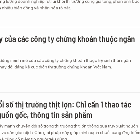
ng lượng doanh nghiệp rút lui khỏi thị trường cũng gia tăng, phản ánh bức
 nhiều biến động và phân hóa rõ nét.
ậy của các công ty chứng khoán thuộc ngân
rưởng mạnh mẽ của các công ty chứng khoán thuộc hệ sinh thái ngân
hay đổi đáng kể cục diện thị trường chứng khoán Việt Nam.
 số thị trường thịt lợn: Chỉ cần 1 thao tác
guồn gốc, thông tin sản phẩm
 mạnh chuyển đổi số trong thị trường thịt lợn thông qua truy xuất nguồn
và sàn giao dịch. Các giải pháp này giúp minh bạch chuỗi cung ứng, kiể
và củng cố niềm tin người tiêu dùng.