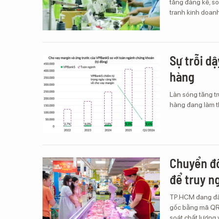
tăng đáng kể, so
tranh kinh doanh
Sự trỗi d
hàng
Làn sóng tăng t
hàng đang làm t
Chuyển đổi
để truy n
TP.HCM đang đẩy
gốc bằng mã QR 
soát chất lượng 