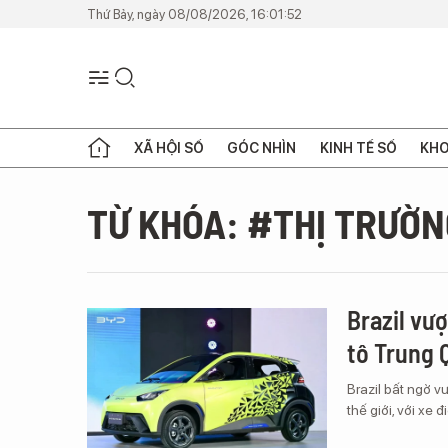
Thứ Bảy, ngày 08/08/2026, 16:01:52
XÃ HỘI SỐ
GÓC NHÌN
KINH TẾ SỐ
KHO
TỪ KHÓA: #THỊ TRƯỜN
Brazil vượ
tô Trung 
Brazil bất ngờ v
thế giới, với xe 