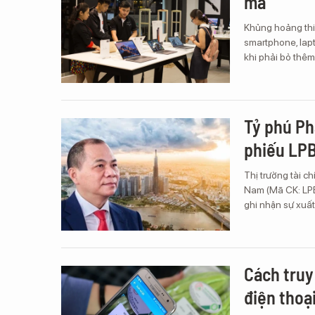
mã
Khủng hoảng thi
smartphone, lapt
khi phải bỏ thê
Tỷ phú Ph
phiếu LPB
Thị trường tài 
Nam (Mã CK: LPB)
ghi nhận sự xuất
Cách tru
điện thoạ