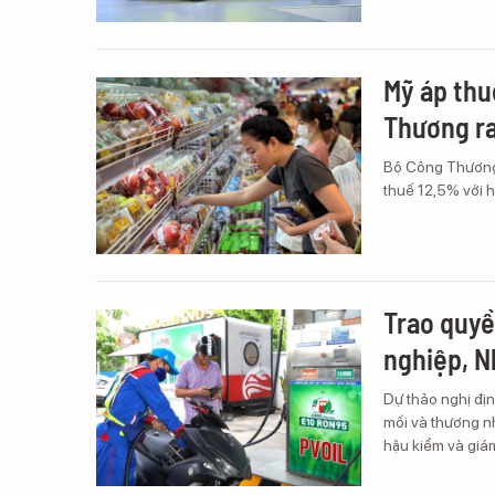
Mỹ áp thu
Thương ra
Bộ Công Thương 
thuế 12,5% với 
Trao quyề
nghiệp, N
Dự thảo nghị đị
mối và thương nh
hậu kiểm và giá