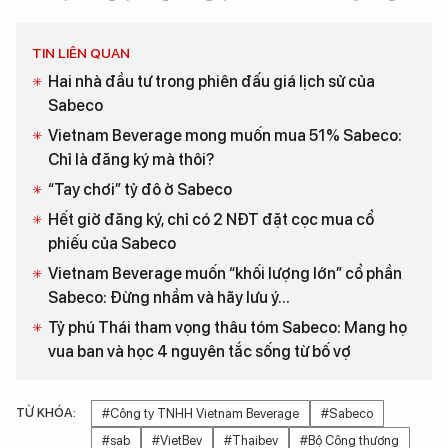
TIN LIÊN QUAN
Hai nhà đầu tư trong phiên đấu giá lịch sử của
Sabeco
Vietnam Beverage mong muốn mua 51% Sabeco:
Chỉ là đăng ký mà thôi?
“Tay chơi” tỷ đô ở Sabeco
Hết giờ đăng ký, chỉ có 2 NĐT đặt cọc mua cổ
phiếu của Sabeco
Vietnam Beverage muốn “khối lượng lớn” cổ phần
Sabeco: Đừng nhầm và hãy lưu ý...
Tỷ phú Thái tham vọng thâu tóm Sabeco: Mang họ
vua ban và học 4 nguyên tắc sống từ bố vợ
TỪ KHÓA:
#Công ty TNHH Vietnam Beverage
#Sabeco
#sab
#VietBev
#Thaibev
#Bộ Công thương