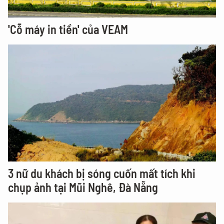
'Cỗ máy in tiền' của VEAM
3 nữ du khách bị sóng cuốn mất tích khi
chụp ảnh tại Mũi Nghê, Đà Nẵng