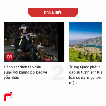
ĐỌC NHIỀU
Trung Quốc phát hiện “mỏ
Loạt dự án bất động
cao su tự nhiên” từ một
Đà Nẵng sắp bị kiểm
loài cỏ dại mọc trên đất
mặn
KINH TẾ SỐ