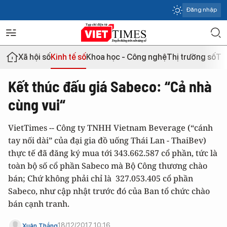
Đăng nhập
Xã hội số
Kinh tế số
Khoa học - Công nghệ
Thị trường số
Th
Kết thúc đấu giá Sabeco: “Cả nhà
cùng vui“​
VietTimes -- Công ty TNHH Vietnam Beverage (“cánh
tay nối dài” của đại gia đồ uống Thái Lan - ThaiBev)
thực tế đã đăng ký mua tới 343.662.587 cổ phần, tức là
toàn bộ số cổ phần Sabeco mà Bộ Công thương chào
bán; Chứ không phải chỉ là 327.053.405 cổ phần
Sabeco, như cập nhật trước đó của Ban tổ chức chào
bán cạnh tranh.
18/12/2017 10:16
Xuân Thắng