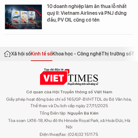
10 doanh nghiệp làm ăn thua lỗ nhất
quý II: Vietnam Airlines và PNJ đứng
đầu, PV OIL cũng có tên
Xã hội số
Kinh tế số
Khoa học - Công nghệ
Thị trường số
Th
Cơ quan của Hội Truyền thông số Việt Nam
Giấy phép hoạt động báo chí số 165/GP-BVHTTDL do Bộ Văn hóa,
Thể thao và Du lịch cấp ngày 27/11/2025
Tổng Biên tập:
Nguyễn Bá Kiên
Tòa soạn: LK16-18, Khu đô thị Hinode Royal Park, xã Hoài Đức, Hà
Nội
Điện thoại/fax: (024)32 151175