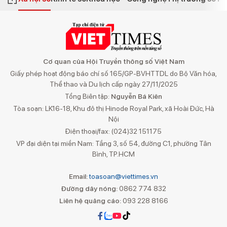
Cơ quan của Hội Truyền thông số Việt Nam
Giấy phép hoạt động báo chí số 165/GP-BVHTTDL do Bộ Văn hóa,
Thể thao và Du lịch cấp ngày 27/11/2025
Tổng Biên tập:
Nguyễn Bá Kiên
Tòa soạn: LK16-18, Khu đô thị Hinode Royal Park, xã Hoài Đức, Hà
Nội
Điện thoại/fax: (024)32 151175
VP đại diện tại miền Nam: Tầng 3, số 54, đường C1, phường Tân
Bình, TP.HCM
Email:
toasoan@viettimes.vn
Đường dây nóng:
0862 774 832
Liên hệ quảng cáo:
093 228 8166