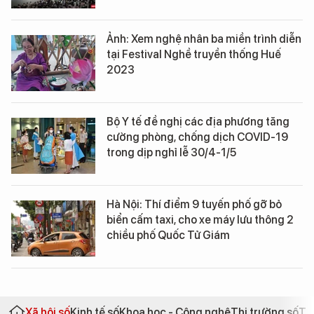
Ảnh: Xem nghệ nhân ba miền trình diễn
tại Festival Nghề truyền thống Huế
2023
Bộ Y tế đề nghị các địa phương tăng
cường phòng, chống dịch COVID-19
trong dịp nghỉ lễ 30/4-1/5
Hà Nội: Thí điểm 9 tuyến phố gỡ bỏ
biển cấm taxi, cho xe máy lưu thông 2
chiều phố Quốc Tử Giám
Xã hội số
Kinh tế số
Khoa học - Công nghệ
Thị trường số
Th