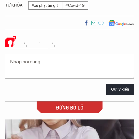
TỪ KHÓA:
#xử phạt tin giả
#Covid-19
Ý KIẾN CỦA BẠN
Gửi ý kiến
ĐỪNG BỎ LỠ