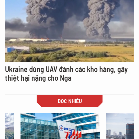
Ukraine dùng UAV đánh các kho hàng, gây
thiệt hại nặng cho Nga
ĐỌC NHIỀU