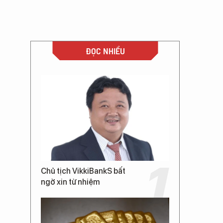
ĐỌC NHIỀU
Chủ tịch VikkiBankS bất
ngờ xin từ nhiệm