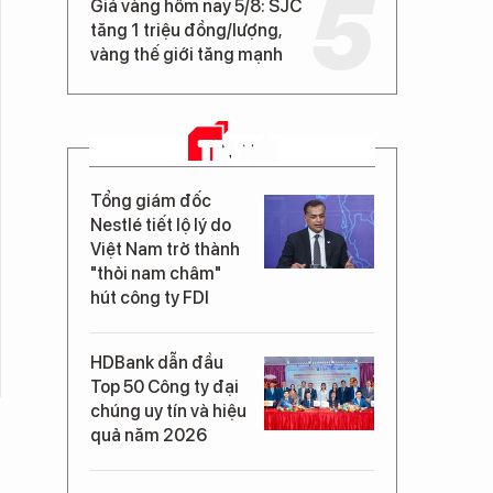
Giá vàng hôm nay 5/8: SJC
tăng 1 triệu đồng/lượng,
vàng thế giới tăng mạnh
TIN MỚI
Tổng giám đốc
Nestlé tiết lộ lý do
Việt Nam trở thành
"thỏi nam châm"
hút công ty FDI
HDBank dẫn đầu
Top 50 Công ty đại
chúng uy tín và hiệu
quả năm 2026