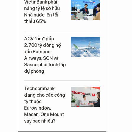
VietinBank phải
nâng tỷ lệ sở hữu
Nhà nước lên tối
thiểu 65%
ACV "ôm" gần
2.700 tỷ đồng nợ
xấu Bamboo
Airways, SGN và
Sasco phải trích lập
dự phòng
Techcombank
đang cho các công
ty thuộc
Eurowindow,
Masan, One Mount
vay bao nhiêu?