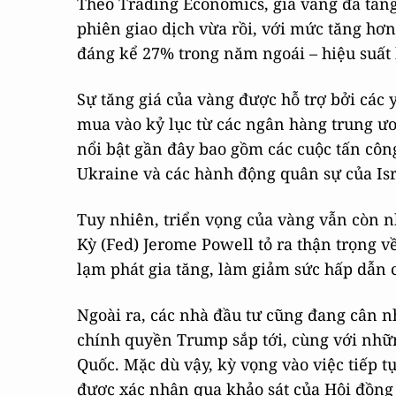
Theo Trading Economics, giá vàng đã tăng
phiên giao dịch vừa rồi, với mức tăng hơn
đáng kể 27% trong năm ngoái – hiệu suất
Sự tăng giá của vàng được hỗ trợ bởi các 
mua vào kỷ lục từ các ngân hàng trung ươn
nổi bật gần đây bao gồm các cuộc tấn cô
Ukraine và các hành động quân sự của Isra
Tuy nhiên, triển vọng của vàng vẫn còn n
Kỳ (Fed) Jerome Powell tỏ ra thận trọng về 
lạm phát gia tăng, làm giảm sức hấp dẫn c
Ngoài ra, các nhà đầu tư cũng đang cân n
chính quyền Trump sắp tới, cùng với nhữn
Quốc. Mặc dù vậy, kỳ vọng vào việc tiếp 
được xác nhận qua khảo sát của Hội đồng V