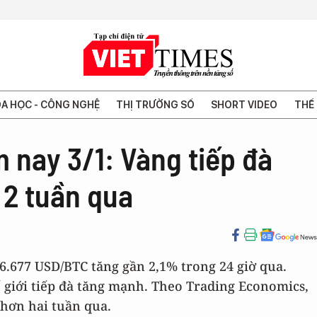
A HỌC - CÔNG NGHỆ
THỊ TRƯỜNG SỐ
SHORT VIDEO
THẾ 
m nay 3/1: Vàng tiếp đà
 2 tuần qua
96.677 USD/BTC tăng gần 2,1% trong 24 giờ qua.
ế giới tiếp đà tăng mạnh. Theo Trading Economics,
 hơn hai tuần qua.