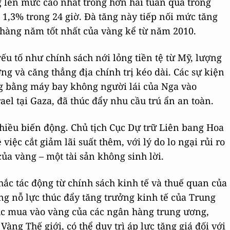
 lên mức cao nhất trong hơn hai tuần qua trong
 1,3% trong 24 giờ. Đà tăng này tiếp nối mức tăng
 hàng năm tốt nhất của vàng kể từ năm 2010.
yếu tố như chính sách nới lỏng tiền tệ từ Mỹ, lượng
g và căng thẳng địa chính trị kéo dài. Các sự kiện
ng bằng máy bay không người lái của Nga vào
el tại Gaza, đã thúc đẩy nhu cầu trú ẩn an toàn.
hiều biến động. Chủ tịch Cục Dự trữ Liên bang Hoa
việc cắt giảm lãi suất thêm, với lý do lo ngại rủi ro
ủa vàng – một tài sản không sinh lời.
hắc tác động từ chính sách kinh tế và thuế quan của
g nỗ lực thúc đẩy tăng trưởng kinh tế của Trung
tục mua vào vàng của các ngân hàng trung ương,
àng Thế giới, có thể duy trì áp lực tăng giá đối với