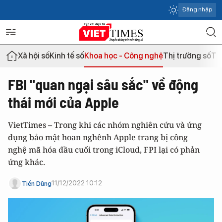
Đăng nhập
Xã hội số
Kinh tế số
Khoa học - Công nghệ
Thị trường số
Th
FBI "quan ngại sâu sắc" về động
thái mới của Apple
VietTimes – Trong khi các nhóm nghiên cứu và ứng
dụng bảo mật hoan nghênh Apple trang bị công
nghệ mã hóa đầu cuối trong ‌iCloud‌, FPI lại có phản
ứng khác.
11/12/2022 10:12
Tiến Dũng