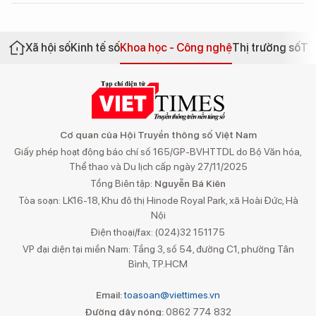
Xã hội số
Kinh tế số
Khoa học - Công nghệ
Thị trường số
Th
Cơ quan của Hội Truyền thông số Việt Nam
Giấy phép hoạt động báo chí số 165/GP-BVHTTDL do Bộ Văn hóa,
Thể thao và Du lịch cấp ngày 27/11/2025
Tổng Biên tập:
Nguyễn Bá Kiên
Tòa soạn: LK16-18, Khu đô thị Hinode Royal Park, xã Hoài Đức, Hà
Nội
Điện thoại/fax: (024)32 151175
VP đại diện tại miền Nam: Tầng 3, số 54, đường C1, phường Tân
Bình, TP.HCM
Email:
toasoan@viettimes.vn
Đường dây nóng:
0862 774 832