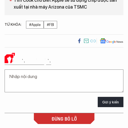
Tim Cook cho biết Apple sẽ sử dụng chip được sản
xuất tại nhà máy Arizona của TSMC
TỪ KHÓA:
#Apple
#FBI
Ý KIẾN CỦA BẠN
Gửi ý kiến
ĐỪNG BỎ LỠ