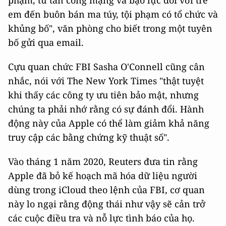
phạm, từ tấn công mạng và bạo lực đối với trẻ
em đến buôn bán ma túy, tội phạm có tổ chức và
khủng bố", văn phòng cho biết trong một tuyên
bố gửi qua email.
Cựu quan chức FBI Sasha O'Connell cũng cân
nhắc, nói với The New York Times "thật tuyệt
khi thấy các công ty ưu tiên bảo mật, nhưng
chúng ta phải nhớ rằng có sự đánh đổi. Hành
động này của Apple có thể làm giảm khả năng
truy cập các bằng chứng kỹ thuật số".
Vào tháng 1 năm 2020, Reuters đưa tin rằng
Apple đã bỏ kế hoạch mã hóa dữ liệu người
dùng trong ‌iCloud‌ theo lệnh của FBI, cơ quan
này lo ngại rằng động thái như vậy sẽ cản trở
các cuộc điều tra và nỗ lực tình báo của họ.