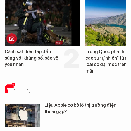
Cảnh sát diễn tập đấu
Trung Quốc phát hiện
súng với khủng bố, bảo vệ
cao su tự nhiên” từ mộ
yếu nhân
loài cỏ dại mọc trên đ
mặn
TIN CÔNG NGHỆ
Liệu Apple có bỏ lỡ thị trường điện
thoại gập?