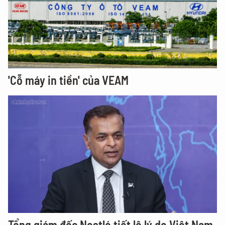
'Cỗ máy in tiền' của VEAM
Tổng giám đốc Nestlé tiết lộ lý do Việt Nam