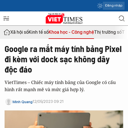
Đăng nhập
Xã hội số
Kinh tế số
Khoa học - Công nghệ
Thị trường số
Th
Google ra mắt máy tính bảng Pixel
đi kèm với dock sạc không dây
độc đáo
VietTimes – Chiếc máy tính bảng của Google có cấu
hình rất mạnh mẽ và mức giá hợp lý.
12/05/2023 09:21
Minh Quang