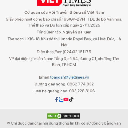
Cơ quan của Hội Truyền thông số Việt Nam
Giấy phép hoạt động báo chí số 165/GP-BVHTTDL do Bộ Văn hóa,
Thể thao và Du lịch cấp ngày 27/11/2025
Tổng Biên tập:
Nguyễn Bá Kiên
Tòa soạn: LK16-18, Khu đô thị Hinode Royal Park, xã Hoài Đức, Hà
Nội
Điện thoại/fax: (024)32 151175
VP đại diện tại miền Nam: Tầng 3, số 54, đường C1, phường Tân
Bình, TP.HCM
Email:
toasoan@viettimes.vn
Đường dây nóng:
0862 774 832
Liên hệ quảng cáo:
093 228 8166
® Chỉ được đăng tải nội dung thông tin khi có sự đồng ý bằng văn