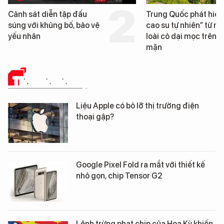
Cảnh sát diễn tập đấu
Trung Quốc phát hiện
súng với khủng bố, bảo vệ
cao su tự nhiên” từ m
yếu nhân
loài cỏ dại mọc trên đ
mặn
TIN CÔNG NGHỆ
Liệu Apple có bỏ lỡ thị trường điện
thoại gập?
Google Pixel Fold ra mắt với thiết kế
nhỏ gọn, chip Tensor G2
Lệnh trừng phạt chip của Hoa Kỳ khiến