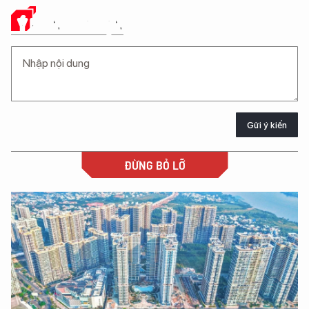
Ý KIẾN CỦA BẠN
Gửi ý kiến
ĐỪNG BỎ LỠ