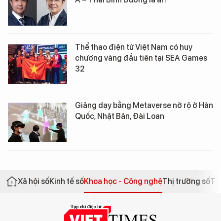
Thể thao điện tử Việt Nam có huy
chương vàng đầu tiên tại SEA Games
32
Giảng dạy bằng Metaverse nở rộ ở Hàn
Quốc, Nhật Bản, Đài Loan
Xã hội số
Kinh tế số
Khoa học - Công nghệ
Thị trường số
Th