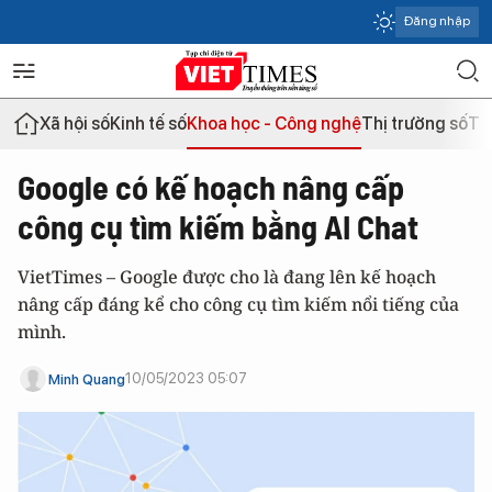
Đăng nhập
Xã hội số
Kinh tế số
Khoa học - Công nghệ
Thị trường số
Th
Google có kế hoạch nâng cấp
công cụ tìm kiếm bằng AI Chat
VietTimes – Google được cho là đang lên kế hoạch
nâng cấp đáng kể cho công cụ tìm kiếm nổi tiếng của
mình.
10/05/2023 05:07
Minh Quang