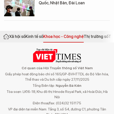
Quốc, Nhật Bản, Đài Loan
Xã hội số
Kinh tế số
Khoa học - Công nghệ
Thị trường số
Th
Cơ quan của Hội Truyền thông số Việt Nam
Giấy phép hoạt động báo chí số 165/GP-BVHTTDL do Bộ Văn hóa,
Thể thao và Du lịch cấp ngày 27/11/2025
Tổng Biên tập:
Nguyễn Bá Kiên
Tòa soạn: LK16-18, Khu đô thị Hinode Royal Park, xã Hoài Đức, Hà
Nội
Điện thoại/fax: (024)32 151175
VP đại diện tại miền Nam: Tầng 3, số 54, đường C1, phường Tân