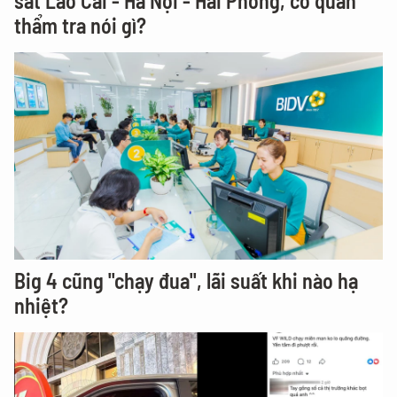
sắt Lào Cai - Hà Nội - Hải Phòng, cơ quan
thẩm tra nói gì?
Big 4 cũng "chạy đua", lãi suất khi nào hạ
nhiệt?