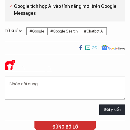
Google tích hợp AI vào tính năng mới trên Google
Messages
TỪ KHÓA:
#Google
#Google Search
#Chatbot AI
Ý KIẾN CỦA BẠN
Gửi ý kiến
ĐỪNG BỎ LỠ