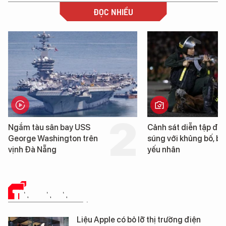
ĐỌC NHIỀU
Ngắm tàu sân bay USS
Cảnh sát diễn tập đấ
George Washington trên
súng với khủng bố, bả
vịnh Đà Nẵng
yếu nhân
TIN CÔNG NGHỆ
Liệu Apple có bỏ lỡ thị trường điện