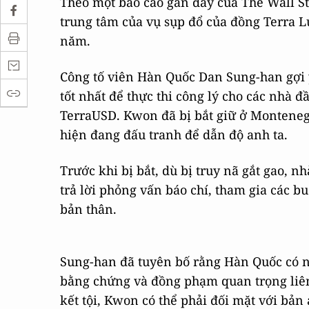
Theo một báo cáo gần đây của The Wall Str
trung tâm của vụ sụp đổ của đồng Terra Lu
năm.
Công tố viên Hàn Quốc Dan Sung-han gợi 
tốt nhất để thực thi công lý cho các nhà đ
TerraUSD. Kwon đã bị bắt giữ ở Monteneg
hiện đang đấu tranh để dẫn độ anh ta.
Trước khi bị bắt, dù bị truy nã gắt gao,
trả lời phỏng vấn báo chí, tham gia các bu
bản thân.
Sung-han đã tuyên bố rằng Hàn Quốc có nh
bằng chứng và đồng phạm quan trọng liê
kết tội, Kwon có thể phải đối mặt với bản