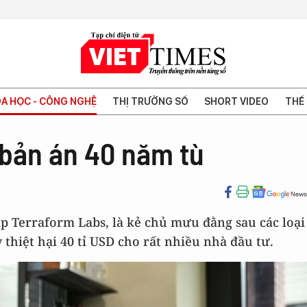
A HỌC - CÔNG NGHỆ
THỊ TRƯỜNG SỐ
SHORT VIDEO
THẾ 
 bản án 40 năm tù
p Terraform Labs, là kẻ chủ mưu đằng sau các loại
 thiệt hại 40 tỉ USD cho rất nhiều nhà đầu tư.