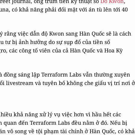
eet Journal, ông trùm tiền kỹ thuật số
Do Kwon
,
na, có khả năng phải đối mặt với án tù lên tới 40
ý rằng việc dẫn độ Kwon sang Hàn Quốc sẽ là cách
ầu tư bị ảnh hưởng do sự sụp đổ của tiền số
ro, các công tố viên của cả Hàn Quốc và Hoa Kỳ
 nhà đồng sáng lập Terraform Labs vẫn thường xuyên
ổi livestream và tuyên bố không che giấu vị trí nơi ở
iều khả năng xử lý vụ việc hơn vì hầu hết các
n quan đến Terraform Labs đều nằm ở đó. Nếu bị
 án vô song về tội phạm tài chính ở Hàn Quốc, có khả