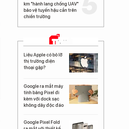
km "hành lang chống UAV"
bảo vệ tuyến hậu cần trên
chiến trường
TIN MỚI
Liệu Apple có bỏ lỡ
thị trường điện
thoại gập?
Google ra mắt máy
tính bảng Pixel đi
kèm với dock sạc
không dây độc đáo
Google Pixel Fold
ra mắt với thiết kế