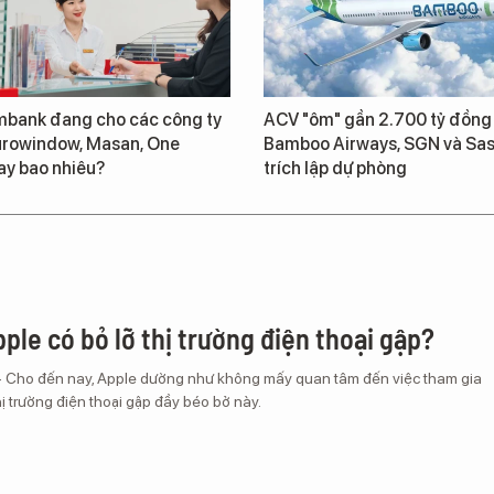
bank đang cho các công ty
ACV "ôm" gần 2.700 tỷ đồng
urowindow, Masan, One
Bamboo Airways, SGN và Sas
ay bao nhiêu?
trích lập dự phòng
ple có bỏ lỡ thị trường điện thoại gập?
– Cho đến nay, Apple dường như không mấy quan tâm đến việc tham gia
ị trường điện thoại gập đầy béo bở này.