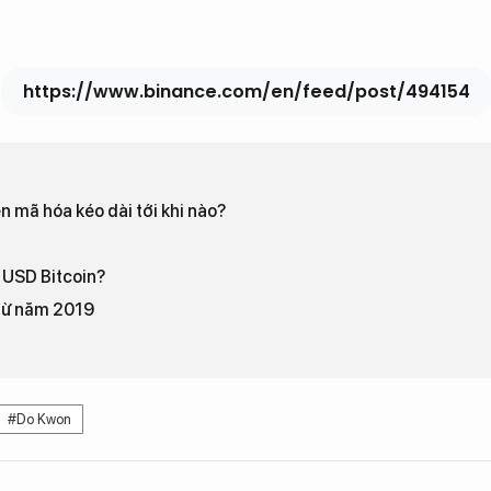
https://www.binance.com/en/feed/post/494154
n mã hóa kéo dài tới khi nào?
u USD Bitcoin?
 từ năm 2019
#Do Kwon