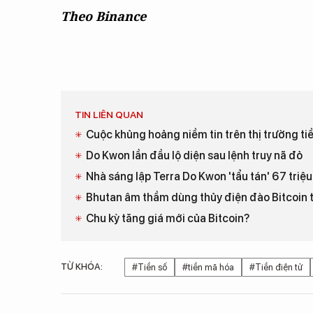
Theo Binance
TIN LIÊN QUAN
Cuộc khủng hoảng niềm tin trên thị trường tiề
Do Kwon lần đầu lộ diện sau lệnh truy nã đỏ
Nhà sáng lập Terra Do Kwon 'tẩu tán' 67 triệ
Bhutan âm thầm dùng thủy điện đào Bitcoin
Chu kỳ tăng giá mới của Bitcoin?
TỪ KHÓA:
#Tiền số
#tiền mã hóa
#Tiền điện tử