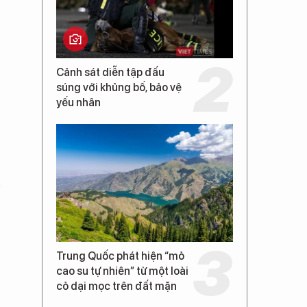
Cảnh sát diễn tập đấu
súng với khủng bố, bảo vệ
yếu nhân
Trung Quốc phát hiện “mỏ
cao su tự nhiên” từ một loài
cỏ dại mọc trên đất mặn