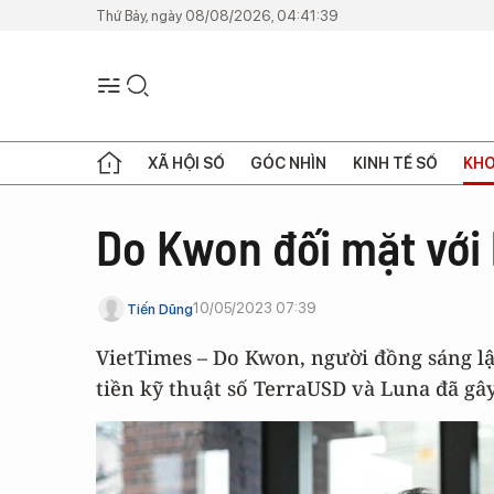
Thứ Bảy, ngày 08/08/2026, 04:41:39
XÃ HỘI SỐ
GÓC NHÌN
KINH TẾ SỐ
KHO
Do Kwon đối mặt với
10/05/2023 07:39
Tiến Dũng
VietTimes – Do Kwon, người đồng sáng lậ
tiền kỹ thuật số TerraUSD và Luna đã gây