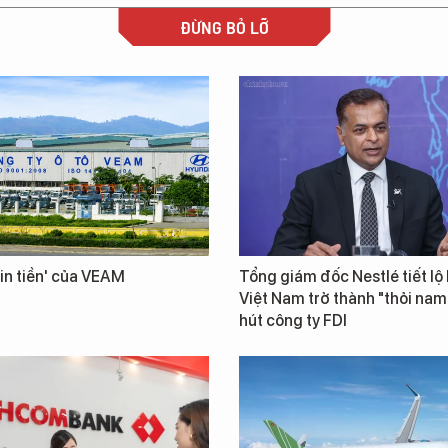
ĐỪNG BỎ LỠ
in tiền' của VEAM
Tổng giám đốc Nestlé tiết lộ 
Việt Nam trở thành "thỏi na
hút công ty FDI