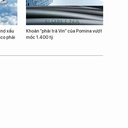
 nợ xấu
Khoản “phải trả Vin” của Pomina vượt
co phải
mốc 1.400 tỷ