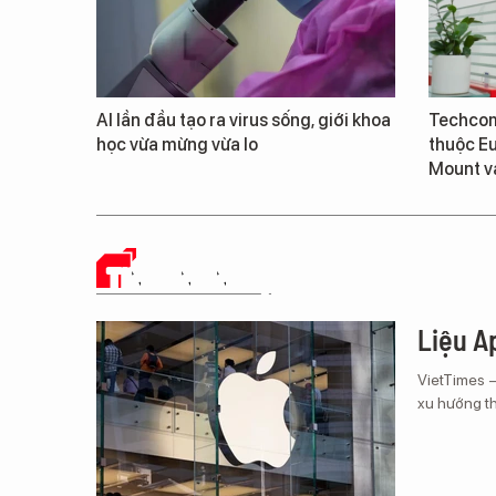
AI lần đầu tạo ra virus sống, giới khoa
Techcom
học vừa mừng vừa lo
thuộc E
Mount v
TIN CÔNG NGHỆ
Liệu Ap
VietTimes 
xu hướng th