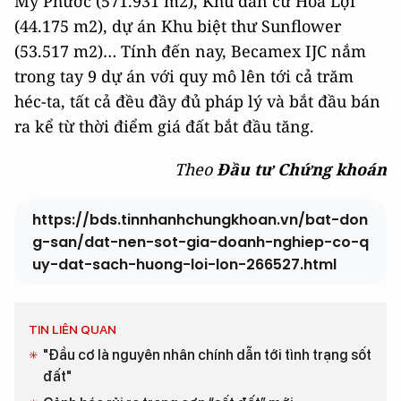
Mỹ Phước (571.931 m2), Khu dân cư Hòa Lợi
(44.175 m2), dự án Khu biệt thư Sunflower
(53.517 m2)… Tính đến nay, Becamex IJC nắm
trong tay 9 dự án với quy mô lên tới cả trăm
héc-ta, tất cả đều đầy đủ pháp lý và bắt đầu bán
ra kể từ thời điểm giá đất bắt đầu tăng.
Theo
Đầu tư Chứng khoán
https://bds.tinnhanhchungkhoan.vn/bat-don
g-san/dat-nen-sot-gia-doanh-nghiep-co-q
uy-dat-sach-huong-loi-lon-266527.html
TIN LIÊN QUAN
"Đầu cơ là nguyên nhân chính dẫn tới tình trạng sốt
đất"