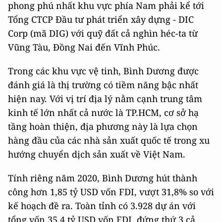
phong phú nhất khu vực phía Nam phải kể tới
Tổng CTCP Đầu tư phát triển xây dựng - DIC
Corp (mã DIG) với quỹ đất cả nghìn héc-ta từ
Vũng Tàu, Đồng Nai đến Vĩnh Phúc.
Trong các khu vực vệ tinh, Bình Dương được
đánh giá là thị trường có tiềm năng bậc nhất
hiện nay. Với vị trí địa lý nằm cạnh trung tâm
kinh tế lớn nhất cả nước là TP.HCM, cơ sở hạ
tầng hoàn thiện, địa phương này là lựa chọn
hàng đầu của các nhà sản xuất quốc tế trong xu
hướng chuyển dịch sản xuất về Việt Nam.
Tính riêng năm 2020, Bình Dương hút thành
công hơn 1,85 tỷ USD vốn FDI, vượt 31,8% so với
kế hoạch đề ra. Toàn tỉnh có 3.928 dự án với
tổng vốn 35,4 tỷ USD vốn FDI, đứng thứ 3 cả