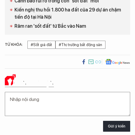
Cảnh báo rủi ro trong cơn “sốt đất” mới
Kiến nghị thu hồi 1.800 ha đất của 29 dự án chậm
tiến độ tại Hà Nội
Râm ran 'sốt đất' từ Bắc vào Nam
TỪ KHÓA:
#Sốt giá đất
#Thị trường bất động sản
Ý KIẾN CỦA BẠN
Gửi ý kiến