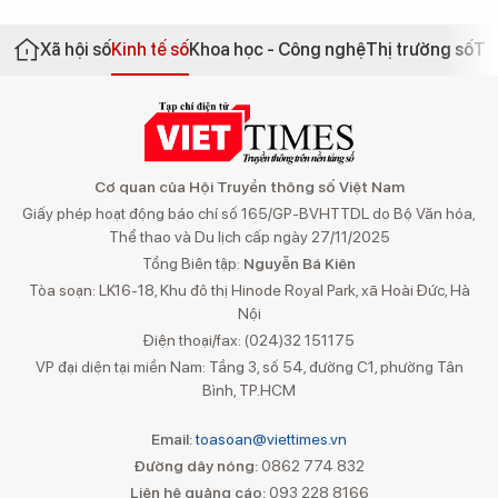
Xã hội số
Kinh tế số
Khoa học - Công nghệ
Thị trường số
Th
Cơ quan của Hội Truyền thông số Việt Nam
Giấy phép hoạt động báo chí số 165/GP-BVHTTDL do Bộ Văn hóa,
Thể thao và Du lịch cấp ngày 27/11/2025
Tổng Biên tập:
Nguyễn Bá Kiên
Tòa soạn: LK16-18, Khu đô thị Hinode Royal Park, xã Hoài Đức, Hà
Nội
Điện thoại/fax: (024)32 151175
VP đại diện tại miền Nam: Tầng 3, số 54, đường C1, phường Tân
Bình, TP.HCM
Email:
toasoan@viettimes.vn
Đường dây nóng:
0862 774 832
Liên hệ quảng cáo:
093 228 8166