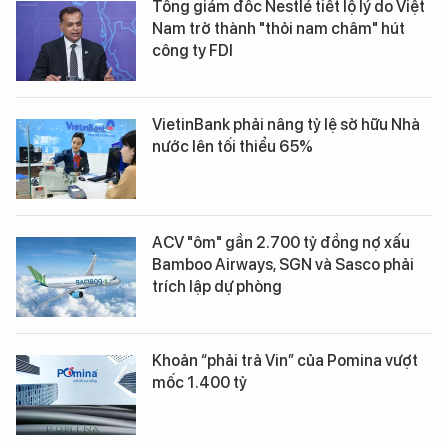
Tổng giám đốc Nestlé tiết lộ lý do Việt
Nam trở thành "thỏi nam châm" hút
công ty FDI
VietinBank phải nâng tỷ lệ sở hữu Nhà
nước lên tối thiểu 65%
ACV "ôm" gần 2.700 tỷ đồng nợ xấu
Bamboo Airways, SGN và Sasco phải
trích lập dự phòng
Khoản “phải trả Vin” của Pomina vượt
mốc 1.400 tỷ