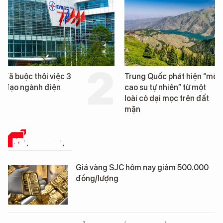
Trung Quốc phát hiện “mỏ
Loạt dự án bất động 
cao su tự nhiên” từ một
Đà Nẵng sắp bị kiểm t
loài cỏ dại mọc trên đất
mặn
KINH DOANH
Giá vàng SJC hôm nay giảm 500.000
đồng/lượng