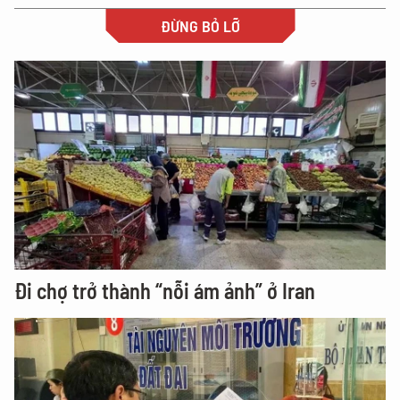
ĐỪNG BỎ LỠ
Đi chợ trở thành “nỗi ám ảnh” ở Iran