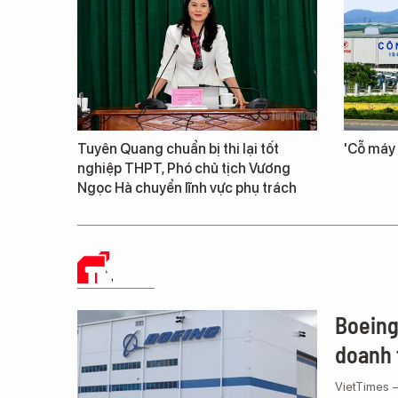
Tuyên Quang chuẩn bị thi lại tốt
'Cỗ máy 
nghiệp THPT, Phó chủ tịch Vương
Ngọc Hà chuyển lĩnh vực phụ trách
TIN TỨC
Boeing
doanh 
VietTimes –