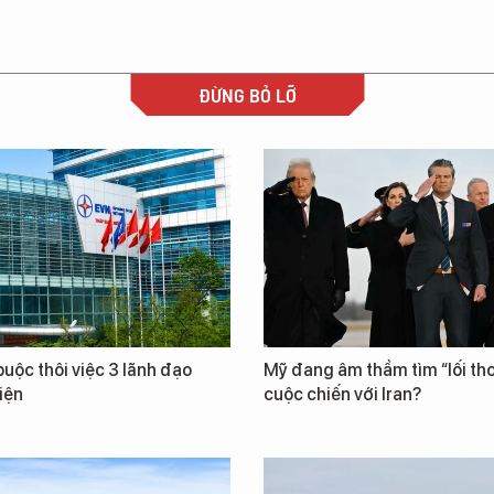
ĐỪNG BỎ LỠ
uộc thôi việc 3 lãnh đạo
Mỹ đang âm thầm tìm “lối tho
iện
cuộc chiến với Iran?