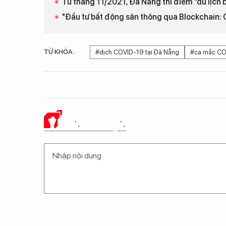
Từ tháng 11/2021, Đà Nẵng thí điểm “du lịch 
"Đầu tư bất động sản thông qua Blockchain: Gi
TỪ KHÓA:
#dịch COVID-19 tại Đà Nẵng
#ca mắc CO
Ý KIẾN CỦA BẠN