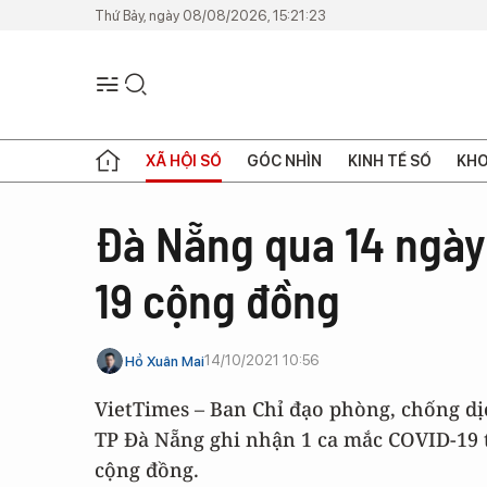
Thứ Bảy, ngày 08/08/2026, 15:21:23
XÃ HỘI SỐ
GÓC NHÌN
KINH TẾ SỐ
KHO
Đà Nẵng qua 14 ngày
19 cộng đồng
14/10/2021 10:56
Hồ Xuân Mai
VietTimes – Ban Chỉ đạo phòng, chống dị
TP Đà Nẵng ghi nhận 1 ca mắc COVID-19 
cộng đồng.