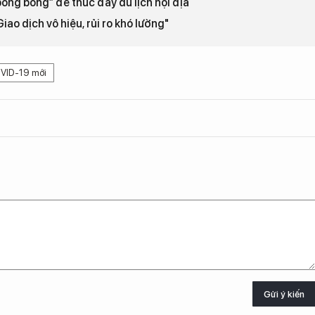
bong bóng” để thúc đầy du lịch nội địa
ao dịch vô hiệu, rủi ro khó lường"
VID-19 mới
Gửi ý kiến