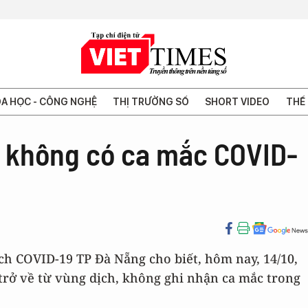
A HỌC - CÔNG NGHỆ
THỊ TRƯỜNG SỐ
SHORT VIDEO
THẾ 
 không có ca mắc COVID-
ch COVID-19 TP Đà Nẵng cho biết, hôm nay, 14/10,
trở về từ vùng dịch, không ghi nhận ca mắc trong