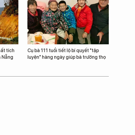
ất tích
Cụ bà 111 tuổi tiết lộ bí quyết "tập
à Nẵng
luyện" hàng ngày giúp bà trường thọ