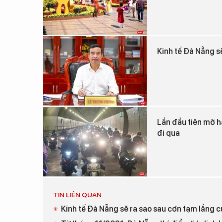
Kinh tế Đà Nẵng s
Lần đầu tiên mở h
đi qua
TIN LIÊN QUAN
Kinh tế Đà Nẵng sẽ ra sao sau cơn tạm lắng 