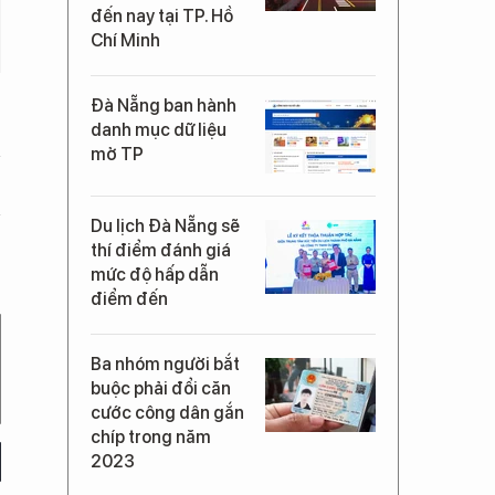
đến nay tại TP. Hồ
Chí Minh
Đà Nẵng ban hành
danh mục dữ liệu
mở TP
Du lịch Đà Nẵng sẽ
thí điểm đánh giá
mức độ hấp dẫn
điểm đến
Ba nhóm người bắt
buộc phải đổi căn
cước công dân gắn
chíp trong năm
2023