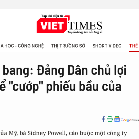
A HỌC - CÔNG NGHỆ
THỊ TRƯỜNG SỐ
SHORT VIDEO
THẾ 
n bang: Đảng Dân chủ lợi
ể "cướp" phiếu bầu của
của Mỹ, bà Sidney Powell, cáo buộc một công ty