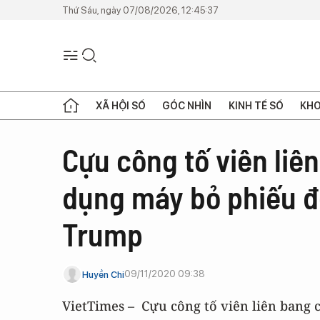
Thứ Sáu, ngày 07/08/2026, 12:45:37
XÃ HỘI SỐ
GÓC NHÌN
KINH TẾ SỐ
KHO
Cựu công tố viên liê
dụng máy bỏ phiếu đ
Trump
09/11/2020 09:38
Huyền Chi
VietTimes – Cựu công tố viên liên bang 