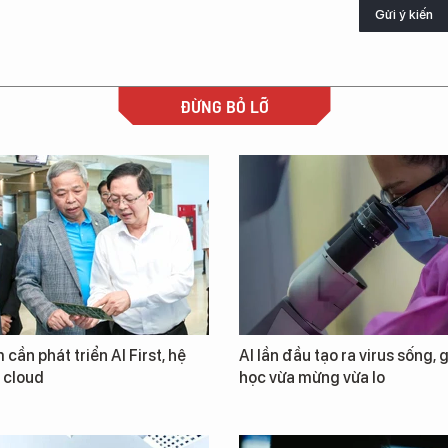
Gửi ý kiến
ĐỪNG BỎ LỠ
 cần phát triển AI First, hệ
AI lần đầu tạo ra virus sống, 
i cloud
học vừa mừng vừa lo