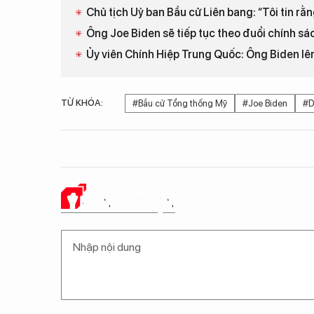
Chủ tịch Uỷ ban Bầu cử Liên bang: “Tôi tin rằ
Ông Joe Biden sẽ tiếp tục theo đuổi chính 
Ủy viên Chính Hiệp Trung Quốc: Ông Biden lên
TỪ KHÓA:
#Bầu cử Tổng thống Mỹ
#Joe Biden
#D
Ý KIẾN CỦA BẠN