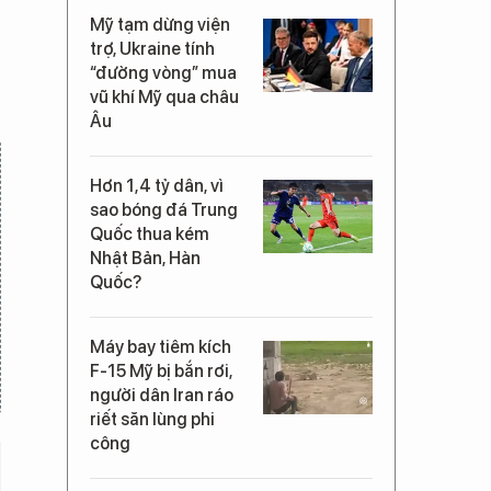
Mỹ tạm dừng viện
trợ, Ukraine tính
“đường vòng” mua
vũ khí Mỹ qua châu
Âu
Hơn 1,4 tỷ dân, vì
sao bóng đá Trung
Quốc thua kém
Nhật Bản, Hàn
Quốc?
Máy bay tiêm kích
F-15 Mỹ bị bắn rơi,
người dân Iran ráo
riết săn lùng phi
công