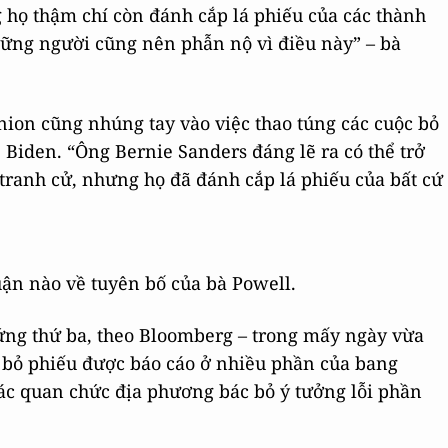
g họ thậm chí còn đánh cắp lá phiếu của các thành
hững người cũng nên phẫn nộ vì điều này” – bà
nion cũng nhúng tay vào việc thao túng các cuộc bỏ
e Biden. “Ông Bernie Sanders đáng lẽ ra có thể trở
tranh cử, nhưng họ đã đánh cắp lá phiếu của bất cứ
ận nào về tuyên bố của bà Powell.
ứng thứ ba, theo Bloomberg – trong mấy ngày vừa
về bỏ phiếu được báo cáo ở nhiều phần của bang
ác quan chức địa phương bác bỏ ý tưởng lỗi phần