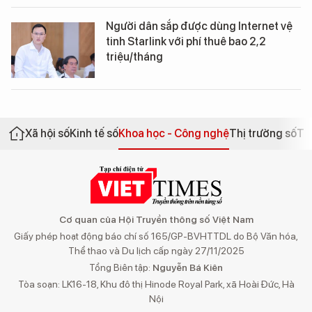
Người dân sắp được dùng Internet vệ
tinh Starlink với phí thuê bao 2,2
triệu/tháng
Xã hội số
Kinh tế số
Khoa học - Công nghệ
Thị trường số
Th
Cơ quan của Hội Truyền thông số Việt Nam
Giấy phép hoạt động báo chí số 165/GP-BVHTTDL do Bộ Văn hóa,
Thể thao và Du lịch cấp ngày 27/11/2025
Tổng Biên tập:
Nguyễn Bá Kiên
Tòa soạn: LK16-18, Khu đô thị Hinode Royal Park, xã Hoài Đức, Hà
Nội