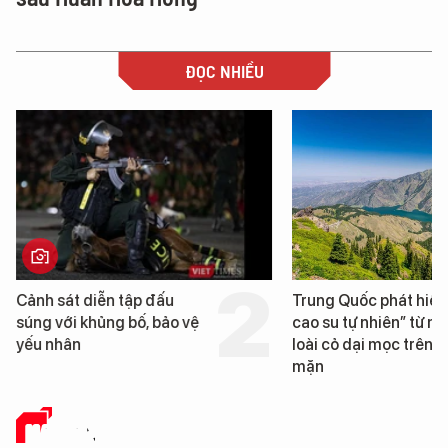
ĐỌC NHIỀU
Trung Quốc phát hiện “mỏ
Loạt dự án bất động
cao su tự nhiên” từ một
Đà Nẵng sắp bị kiểm 
loài cỏ dại mọc trên đất
mặn
HẠ TẦNG SỐ