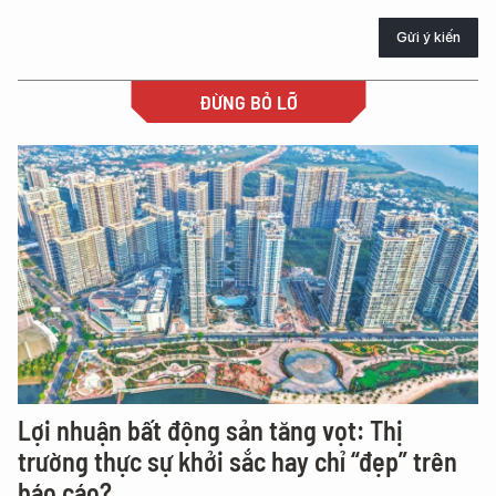
Gửi ý kiến
ĐỪNG BỎ LỠ
Lợi nhuận bất động sản tăng vọt: Thị
trường thực sự khởi sắc hay chỉ “đẹp” trên
báo cáo?