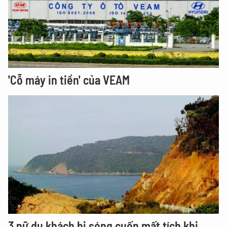
'Cỗ máy in tiền' của VEAM
3 nữ du khách bị sóng cuốn mất tích khi