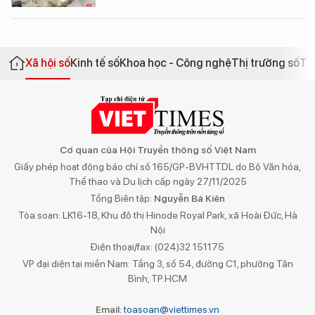
Xã hội số
Kinh tế số
Khoa học - Công nghệ
Thị trường số
Th
Cơ quan của Hội Truyền thông số Việt Nam
Giấy phép hoạt động báo chí số 165/GP-BVHTTDL do Bộ Văn hóa,
Thể thao và Du lịch cấp ngày 27/11/2025
Tổng Biên tập:
Nguyễn Bá Kiên
Tòa soạn: LK16-18, Khu đô thị Hinode Royal Park, xã Hoài Đức, Hà
Nội
Điện thoại/fax: (024)32 151175
VP đại diện tại miền Nam: Tầng 3, số 54, đường C1, phường Tân
Bình, TP.HCM
Email:
toasoan@viettimes.vn