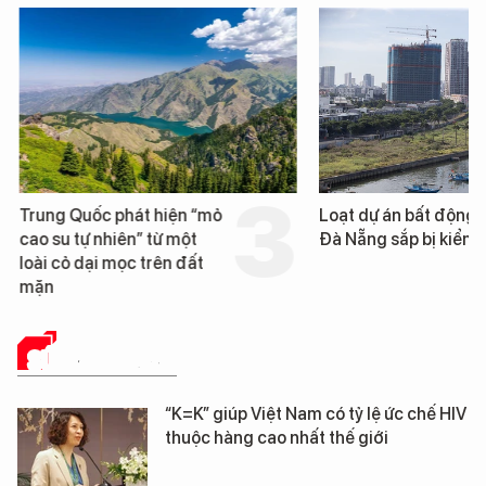
Trung Quốc phát hiện “mỏ
Loạt dự án bất động 
cao su tự nhiên” từ một
Đà Nẵng sắp bị kiểm t
loài cỏ dại mọc trên đất
mặn
SỨC KHỎE 24H
“K=K” giúp Việt Nam có tỷ lệ ức chế HIV
thuộc hàng cao nhất thế giới