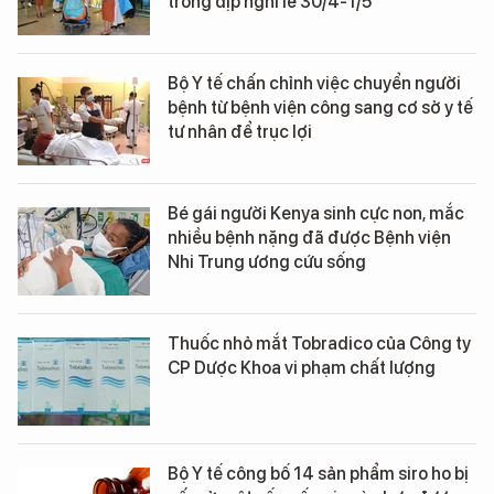
trong dịp nghỉ lễ 30/4-1/5
Bộ Y tế chấn chỉnh việc chuyển người
bệnh từ bệnh viện công sang cơ sở y tế
tư nhân để trục lợi
Bé gái người Kenya sinh cực non, mắc
nhiều bệnh nặng đã được Bệnh viện
Nhi Trung ương cứu sống
Thuốc nhỏ mắt Tobradico của Công ty
CP Dược Khoa vi phạm chất lượng
Bộ Y tế công bố 14 sản phẩm siro ho bị