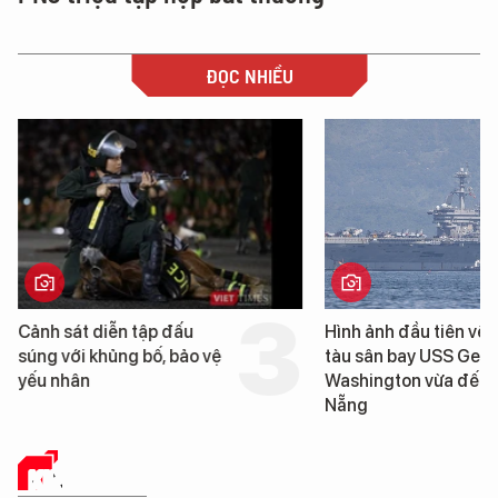
ĐỌC NHIỀU
Cảnh sát diễn tập đấu
Hình ảnh đầu tiên về 
súng với khủng bố, bảo vệ
tàu sân bay USS Geo
yếu nhân
Washington vừa đến 
Nẵng
KINH TẾ SỐ