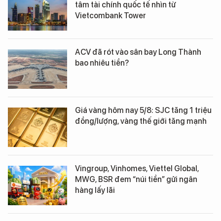
tâm tài chính quốc tế nhìn từ
Vietcombank Tower
ACV đã rót vào sân bay Long Thành
bao nhiêu tiền?
Giá vàng hôm nay 5/8: SJC tăng 1 triệu
đồng/lượng, vàng thế giới tăng mạnh
Vingroup, Vinhomes, Viettel Global,
MWG, BSR đem “núi tiền” gửi ngân
hàng lấy lãi