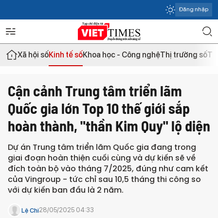
Đăng nhập
Xã hội số
Kinh tế số
Khoa học - Công nghệ
Thị trường số
Th
Cận cảnh Trung tâm triển lãm
Quốc gia lớn Top 10 thế giới sắp
hoàn thành, "thần Kim Quy" lộ diện
Dự án Trung tâm triển lãm Quốc gia đang trong
giai đoạn hoàn thiện cuối cùng và dự kiến sẽ về
đích toàn bộ vào tháng 7/2025, đúng như cam kết
của Vingroup - tức chỉ sau 10,5 tháng thi công so
với dự kiến ban đầu là 2 năm.
28/05/2025 04:33
Lệ Chi