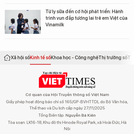
Từ ly sữa đến cơ hội phát triển: Hành
trình vun đắp tương lai trẻ em Việt của
Vinamilk
Xã hội số
Kinh tế số
Khoa học - Công nghệ
Thị trường số
Th
Cơ quan của Hội Truyền thông số Việt Nam
Giấy phép hoạt động báo chí số 165/GP-BVHTTDL do Bộ Văn hóa,
Thể thao và Du lịch cấp ngày 27/11/2025
Tổng Biên tập:
Nguyễn Bá Kiên
Tòa soạn: LK16-18, Khu đô thị Hinode Royal Park, xã Hoài Đức, Hà
Nội