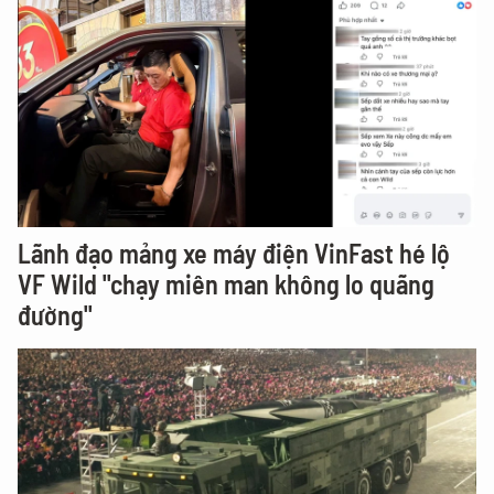
Lãnh đạo mảng xe máy điện VinFast hé lộ
VF Wild "chạy miên man không lo quãng
đường"