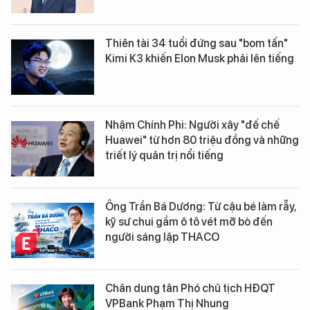
Thiên tài 34 tuổi đứng sau "bom tấn"
Kimi K3 khiến Elon Musk phải lên tiếng
Nhậm Chính Phi: Người xây "đế chế
Huawei" từ hơn 80 triệu đồng và những
triết lý quản trị nổi tiếng
Ông Trần Bá Dương: Từ cậu bé làm rẫy,
kỹ sư chui gầm ô tô vét mỡ bò đến
người sáng lập THACO
Chân dung tân Phó chủ tịch HĐQT
VPBank Phạm Thị Nhung