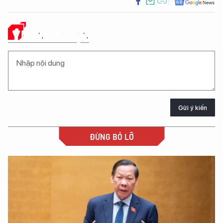
Ý KIẾN CỦA BẠN
Gửi ý kiến
ĐỪNG BỎ LỠ