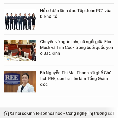
Hồ sơ dàn lãnh đạo Tập đoàn PC1 vừa
bị khởi tố
Chuyện về người phụ nữ ngồi giữa Elon
Musk và Tim Cook trong buổi quốc yến
ở Bắc Kinh
Bà Nguyễn Thị Mai Thanh rời ghế Chủ
tịch REE, con trai lên làm Tổng Giám
đốc
Xã hội số
Kinh tế số
Khoa học - Công nghệ
Thị trường số
Th