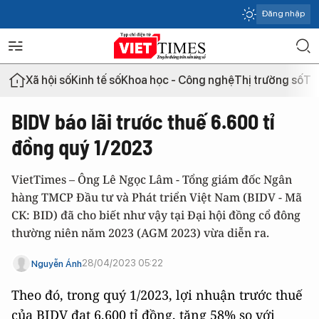
Đăng nhập
Xã hội số
Kinh tế số
Khoa học - Công nghệ
Thị trường số
Th
BIDV báo lãi trước thuế 6.600 tỉ
đồng quý 1/2023
VietTimes – Ông Lê Ngọc Lâm - Tổng giám đốc Ngân
hàng TMCP Đầu tư và Phát triển Việt Nam (BIDV - Mã
CK: BID) đã cho biết như vậy tại Đại hội đồng cổ đông
thường niên năm 2023 (AGM 2023) vừa diễn ra.
28/04/2023 05:22
Nguyễn Ánh
Theo đó, trong quý 1/2023, lợi nhuận trước thuế
của BIDV đạt 6.600 tỉ đồng, tăng 58% so với