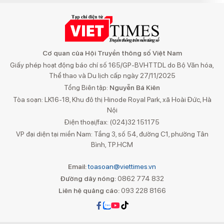
Cơ quan của Hội Truyền thông số Việt Nam
Giấy phép hoạt động báo chí số 165/GP-BVHTTDL do Bộ Văn hóa,
Thể thao và Du lịch cấp ngày 27/11/2025
Tổng Biên tập:
Nguyễn Bá Kiên
Tòa soạn: LK16-18, Khu đô thị Hinode Royal Park, xã Hoài Đức, Hà
Nội
Điện thoại/fax: (024)32 151175
VP đại diện tại miền Nam: Tầng 3, số 54, đường C1, phường Tân
Bình, TP.HCM
Email:
toasoan@viettimes.vn
Đường dây nóng:
0862 774 832
Liên hệ quảng cáo:
093 228 8166