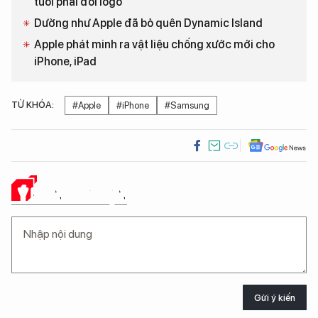
tuổi phải đổi logo
Dường như Apple đã bỏ quên Dynamic Island
Apple phát minh ra vật liệu chống xước mới cho
iPhone, iPad
TỪ KHÓA:
#Apple
#iPhone
#Samsung
Ý KIẾN CỦA BẠN
Gửi ý kiến