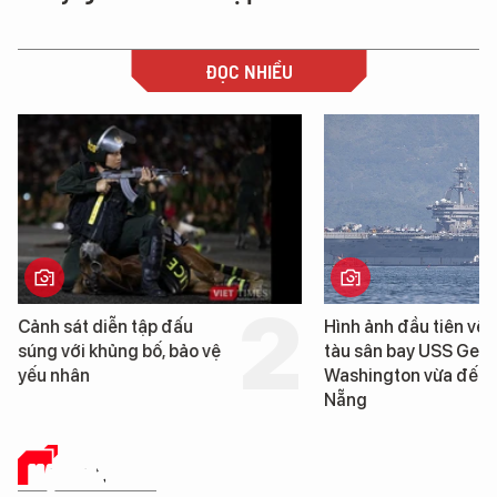
ĐỌC NHIỀU
Hình ảnh đầu tiên về siêu
Cận cảnh chiến hạm 
tàu sân bay USS George
tống tàu sân bay USS
Washington vừa đến Đà
George Washington 
Nẵng
Đà Nẵng
HẠ TẦNG SỐ