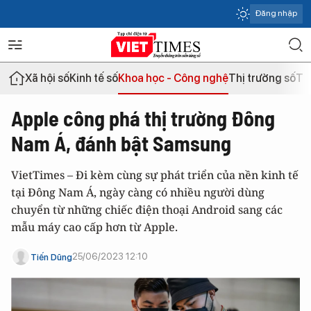
Đăng nhập
Xã hội số
Kinh tế số
Khoa học - Công nghệ
Thị trường số
Th
Apple công phá thị trường Đông
Nam Á, đánh bật Samsung
VietTimes – Đi kèm cùng sự phát triển của nền kinh tế
tại Đông Nam Á, ngày càng có nhiều người dùng
chuyển từ những chiếc điện thoại Android sang các
mẫu máy cao cấp hơn từ Apple.
25/06/2023 12:10
Tiến Dũng