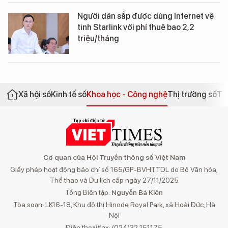
Người dân sắp được dùng Internet vệ
tinh Starlink với phí thuê bao 2,2
triệu/tháng
Xã hội số
Kinh tế số
Khoa học - Công nghệ
Thị trường số
Th
Cơ quan của Hội Truyền thông số Việt Nam
Giấy phép hoạt động báo chí số 165/GP-BVHTTDL do Bộ Văn hóa,
Thể thao và Du lịch cấp ngày 27/11/2025
Tổng Biên tập:
Nguyễn Bá Kiên
Tòa soạn: LK16-18, Khu đô thị Hinode Royal Park, xã Hoài Đức, Hà
Nội
Điện thoại/fax: (024)32 151175