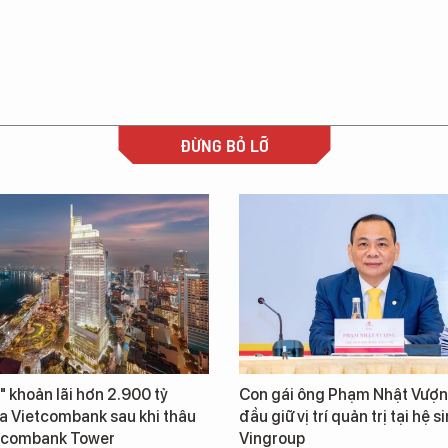
ĐỪNG BỎ LỠ
" khoản lãi hơn 2.900 tỷ
Con gái ông Phạm Nhật Vượn
a Vietcombank sau khi thâu
đầu giữ vị trí quản trị tại hệ s
tcombank Tower
Vingroup