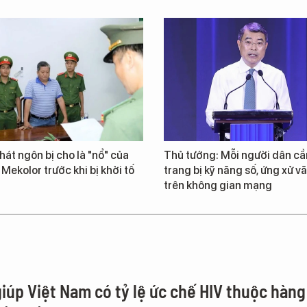
át ngôn bị cho là "nổ" của
Thủ tướng: Mỗi người dân cầ
 Mekolor trước khi bị khởi tố
trang bị kỹ năng số, ứng xử v
trên không gian mạng
giúp Việt Nam có tỷ lệ ức chế HIV thuộc hàng