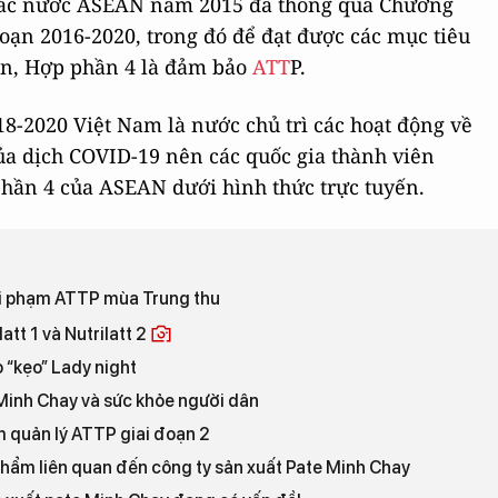
ế các nước ASEAN năm 2015 đã thông qua Chương
đoạn 2016-2020, trong đó để đạt được các mục tiêu
ần, Hợp phần 4 là đảm bảo
ATT
P.
18-2020 Việt Nam là nước chủ trì các hoạt động về
a dịch COVID-19 nên các quốc gia thành viên
hần 4 của ASEAN dưới hình thức trực tuyến.
 vi phạm ATTP mùa Trung thu
tt 1 và Nutrilatt 2
“kẹo” Lady night
Minh Chay và sức khỏe người dân
m quản lý ATTP giai đoạn 2
phẩm liên quan đến công ty sản xuất Pate Minh Chay