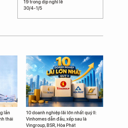
19 trong dịp nghỉ lễ
30/4-1/5
g lần
10 doanh nghiệp lãi lớn nhất quý II:
inh thái
Vinhomes dẫn đầu, xếp sau là
Vingroup, BSR, Hòa Phát