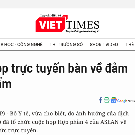
A HỌC - CÔNG NGHỆ
THỊ TRƯỜNG SỐ
SHORT VIDEO
THẾ 
ọp trực tuyến bàn về đảm
hẩm
) - Bộ Y tế, vừa cho biết, do ảnh hưởng của dịch
) đã tổ chức cuộc họp Hợp phần 4 của ASEAN về
ức trực tuyến.