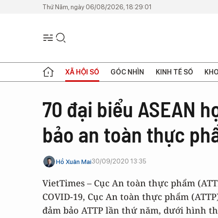
Thứ Năm, ngày 06/08/2026, 18:29:01
XÃ HỘI SỐ
GÓC NHÌN
KINH TẾ SỐ
KHO
70 đại biểu ASEAN h
bảo an toàn thực p
30/09/2020 13:35
Hồ Xuân Mai
VietTimes – Cục An toàn thực phẩm (ATTP
COVID-19, Cục An toàn thực phẩm (ATTP
đảm bảo ATTP lần thứ năm, dưới hình th