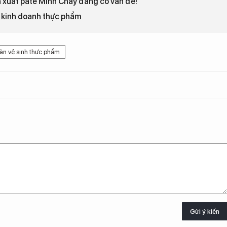
n xuất pate Minh Chay đang có vấn đề!
, kinh doanh thực phẩm
àn vệ sinh thực phẩm
Gửi ý kiến