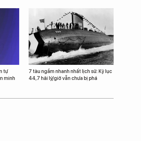
n tự
7 tàu ngầm nhanh nhất lịch sử: Kỷ lục
ăn minh
44,7 hải lý/giờ vẫn chưa bị phá