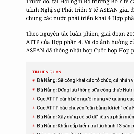
Trước đó, tại Hội nghị Bộ trưởng Bộ Y t
trình Nghị sự Phát triển Y tế ASEAN giai 
chung các nước phải triển khai 4 Hợp ph
Theo nguyên tắc luân phiên, giai đoạn 20
ATTP của Hợp phần 4. Và do ảnh hưởng củ
ASEAN đã thống nhất họp Cuộc họp Hợp p
TIN LIÊN QUAN
Đà Nẵng: Sẽ công khai các tổ chức, cá nhân
Đà Nẵng: Dừng lưu thông sữa công thức Nutrila
Cục ATTP cảnh báo người dùng về quảng cáo 
Cục ATTP bác chuyện “cân bằng lợi ích” của 
Đà Nẵng: Xây dựng cơ sở dữ liệu và phần mề
Đà Nẵng: Khẩn cấp kiểm tra lưu hành 13 sản 