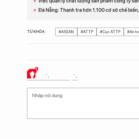
Việc quản lý chất lượng sản phẩm công ty sả
Đà Nẵng: Thanh tra hơn 1.100 cơ sở chế biến
TỪ KHÓA:
#ASEAN
#ATTP
#Cục ATTP
#An to
Ý KIẾN CỦA BẠN