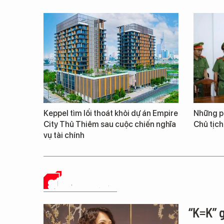
Keppel tìm lối thoát khỏi dự án Empire
Những ph
City Thủ Thiêm sau cuộc chiến nghĩa
Chủ tịch
vụ tài chính
SỨC KHỎE 24H
“K=K” 