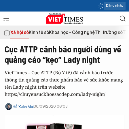
Đăng nhập
Xã hội số
Kinh tế số
Khoa học - Công nghệ
Thị trường số
Th
Cục ATTP cảnh báo người dùng về
quảng cáo “kẹo” Lady night
VietTimes – Cục ATTP (Bộ Y tế) đã cảnh báo trước
thông tin quảng cáo thực phẩm bảo vệ sức khỏe mang
tên Lady night trên website
https://chuyensuckhoesacdep.com/lady-night/
30/09/2020 06:03
Hồ Xuân Mai