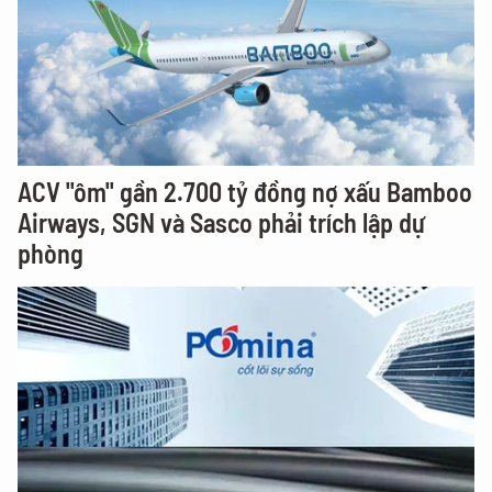
ACV "ôm" gần 2.700 tỷ đồng nợ xấu Bamboo
Airways, SGN và Sasco phải trích lập dự
phòng