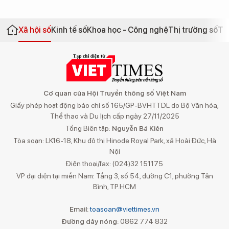
Xã hội số
Kinh tế số
Khoa học - Công nghệ
Thị trường số
Th
Cơ quan của Hội Truyền thông số Việt Nam
Giấy phép hoạt động báo chí số 165/GP-BVHTTDL do Bộ Văn hóa,
Thể thao và Du lịch cấp ngày 27/11/2025
Tổng Biên tập:
Nguyễn Bá Kiên
Tòa soạn: LK16-18, Khu đô thị Hinode Royal Park, xã Hoài Đức, Hà
Nội
Điện thoại/fax: (024)32 151175
VP đại diện tại miền Nam: Tầng 3, số 54, đường C1, phường Tân
Bình, TP.HCM
Email:
toasoan@viettimes.vn
Đường dây nóng:
0862 774 832