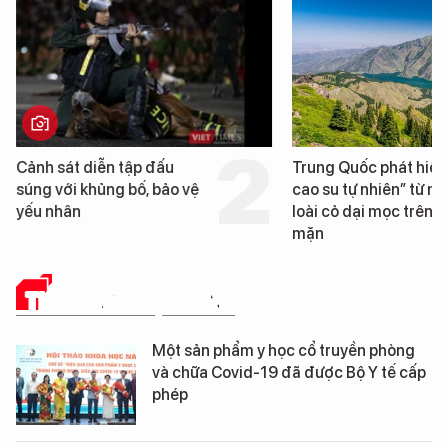
Cảnh sát diễn tập đấu
Trung Quốc phát hiện
súng với khủng bố, bảo vệ
cao su tự nhiên” từ m
yếu nhân
loài cỏ dại mọc trên đ
mặn
THUỐC VÀ CUỘC SỐNG
Một sản phẩm y học cổ truyền phòng
và chữa Covid-19 đã được Bộ Y tế cấp
phép