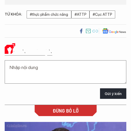
TỪ KHÓA:
#thực phẩm chức năng
#ATTP
#Cục ATTP
Ý KIẾN CỦA BẠN
Gửi ý kiến
ĐỪNG BỎ LỠ