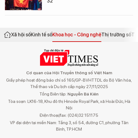
32
Xã hội số
Kinh tế số
Khoa học - Công nghệ
Thị trường số
Th
Cơ quan của Hội Truyền thông số Việt Nam
Giấy phép hoạt động báo chí số 165/GP-BVHTTDL do Bộ Văn hóa,
Thể thao và Du lịch cấp ngày 27/11/2025
Tổng Biên tập:
Nguyễn Bá Kiên
Tòa soạn: LK16-18, Khu đô thị Hinode Royal Park, xã Hoài Đức, Hà
Nội
Điện thoại/fax: (024)32 151175
VP đại diện tại miền Nam: Tầng 3, số 54, đường C1, phường Tân
Bình, TP.HCM