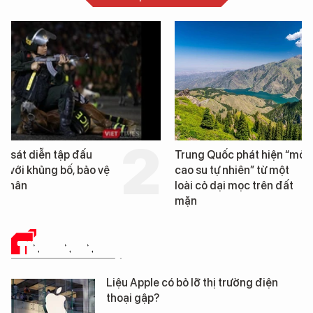
Trung Quốc phát hiện “mỏ
Loạt dự án bất động 
cao su tự nhiên” từ một
Đà Nẵng sắp bị kiểm t
loài cỏ dại mọc trên đất
mặn
TIN CÔNG NGHỆ
Liệu Apple có bỏ lỡ thị trường điện
thoại gập?