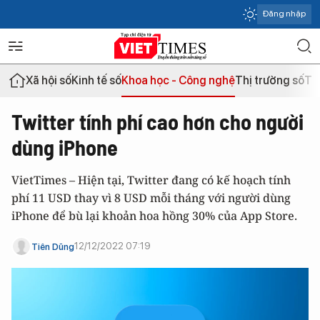
Đăng nhập
Xã hội số
Kinh tế số
Khoa học - Công nghệ
Thị trường số
Th
Twitter tính phí cao hơn cho người
dùng iPhone
VietTimes – Hiện tại, Twitter đang có kế hoạch tính
phí 11 USD thay vì 8 USD mỗi tháng với người dùng
iPhone để bù lại khoản hoa hồng 30% của App Store.
12/12/2022 07:19
Tiên Dũng