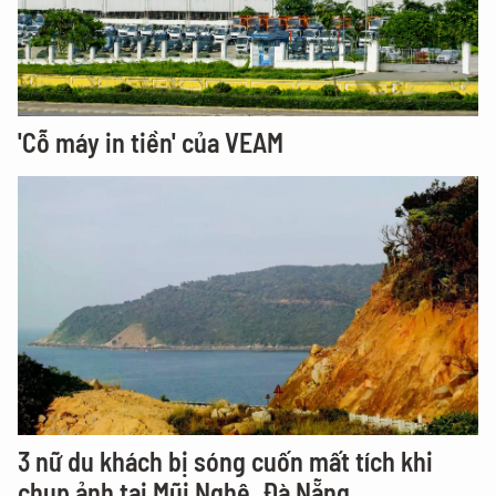
'Cỗ máy in tiền' của VEAM
3 nữ du khách bị sóng cuốn mất tích khi
chụp ảnh tại Mũi Nghê, Đà Nẵng