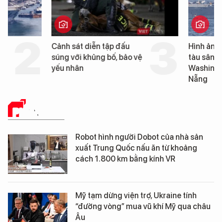
Cảnh sát diễn tập đấu
Hình ảnh đầu tiên về 
súng với khủng bố, bảo vệ
tàu sân bay USS Geo
yếu nhân
Washington vừa đến 
Nẵng
PHÂN TÍCH
Robot hình người Dobot của nhà sản
xuất Trung Quốc nấu ăn từ khoảng
cách 1.800 km bằng kính VR
Mỹ tạm dừng viện trợ, Ukraine tính
“đường vòng” mua vũ khí Mỹ qua châu
Âu