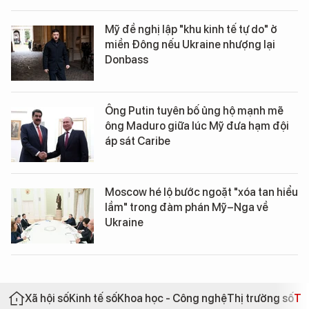
Mỹ đề nghị lập "khu kinh tế tự do" ở
miền Đông nếu Ukraine nhượng lại
Donbass
Ông Putin tuyên bố ủng hộ mạnh mẽ
ông Maduro giữa lúc Mỹ đưa hạm đội
áp sát Caribe
Moscow hé lộ bước ngoặt "xóa tan hiểu
lầm" trong đàm phán Mỹ–Nga về
Ukraine
Xã hội số
Kinh tế số
Khoa học - Công nghệ
Thị trường số
Th