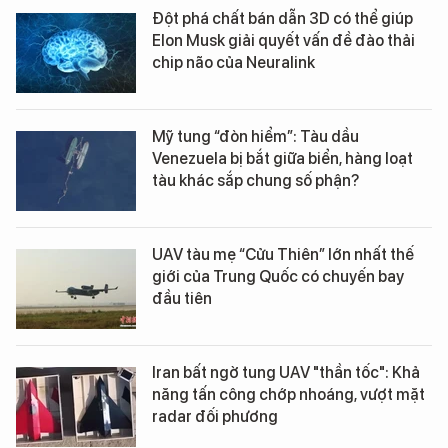
Đột phá chất bán dẫn 3D có thể giúp
Elon Musk giải quyết vấn đề đào thải
chip não của Neuralink
Mỹ tung “đòn hiểm”: Tàu dầu
Venezuela bị bắt giữa biển, hàng loạt
tàu khác sắp chung số phận?
UAV tàu mẹ “Cửu Thiên” lớn nhất thế
giới của Trung Quốc có chuyến bay
đầu tiên
Iran bất ngờ tung UAV "thần tốc": Khả
năng tấn công chớp nhoáng, vượt mặt
radar đối phương