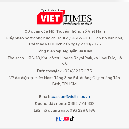
Cơ quan của Hội Truyền thông số Việt Nam
Giấy phép hoạt động báo chí số 165/GP-BVHTTDL do Bộ Văn hóa,
Thể thao và Du lịch cấp ngày 27/11/2025
Tổng Biên tập:
Nguyễn Bá Kiên
Tòa soạn: LK16-18, Khu đô thị Hinode Royal Park, xã Hoài Đức, Hà
Nội
Điện thoại/fax: (024)32 151175
VP đại diện tại miền Nam: Tầng 3, số 54, đường C1, phường Tân
Bình, TP.HCM
Email:
toasoan@viettimes.vn
Đường dây nóng:
0862 774 832
Liên hệ quảng cáo:
093 228 8166