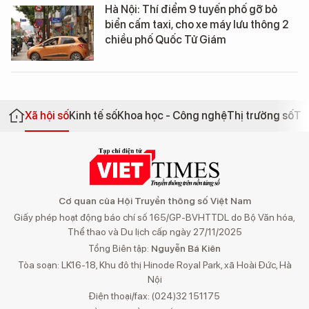
Hà Nội: Thí điểm 9 tuyến phố gỡ bỏ
biển cấm taxi, cho xe máy lưu thông 2
chiều phố Quốc Tử Giám
Xã hội số
Kinh tế số
Khoa học - Công nghệ
Thị trường số
Th
Cơ quan của Hội Truyền thông số Việt Nam
Giấy phép hoạt động báo chí số 165/GP-BVHTTDL do Bộ Văn hóa,
Thể thao và Du lịch cấp ngày 27/11/2025
Tổng Biên tập:
Nguyễn Bá Kiên
Tòa soạn: LK16-18, Khu đô thị Hinode Royal Park, xã Hoài Đức, Hà
Nội
Điện thoại/fax: (024)32 151175