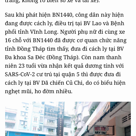
trắng, không rõ biển số xe và tài xế).
Sau khi phát hiện BN1440, công dân này hiện
đang được cách ly, điều trị tại BV Lao và Bệnh
phổi tỉnh Vĩnh Long. Người phụ nữ đi cùng xe
16 chỗ với BN1440 đã được cơ quan chức năng
tỉnh Đồng Tháp tìm thấy, đưa đi cách ly tại BV
Đa khoa Sa Đéc (Đồng Tháp). Còn nam thanh
niên 23 tuổi vừa nhận kết quả dương tính với
SARS-CoV-2 cư trú tại quận 5 thì được đưa đi
cách ly tại BV Dã chiến Củ Chi, do có biểu hiện
nghẹt mũi, ho đờm nhiều.