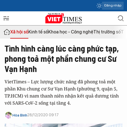
Đăng nhập
Xã hội số
Kinh tế số
Khoa học - Công nghệ
Thị trường số
Th
Tình hình càng lúc càng phức tạp,
phong toả một phần chung cư Sư
Vạn Hạnh
VietTimes – Lực lượng chức năng đã phong toả một
phần Khu chung cư Sư Vạn Hạnh (phường 9, quận 5,
TP.HCM) vì nam thanh niên nhận kết quả dương tính
với SARS-CoV-2 sống tại tầng 4.
28/12/2020 09:17
Hòa Bình