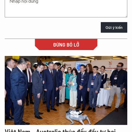
Gửi ý kiến
ĐỪNG BỎ LỠ
Việt Nam - Australia thúc đẩy đầu tư hai