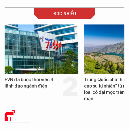
ĐỌC NHIỀU
Trung Quốc phát hiện “mỏ
Loạt dự án bất động 
cao su tự nhiên” từ một
Đà Nẵng sắp bị kiểm t
loài cỏ dại mọc trên đất
mặn
TIN TỨC