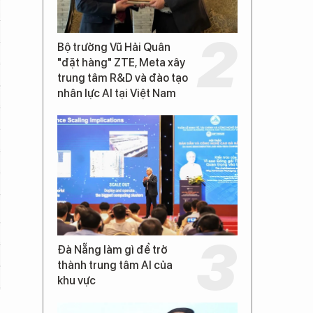
Bộ trưởng Vũ Hải Quân
"đặt hàng" ZTE, Meta xây
trung tâm R&D và đào tạo
nhân lực AI tại Việt Nam
Đà Nẵng làm gì để trở
thành trung tâm AI của
khu vực