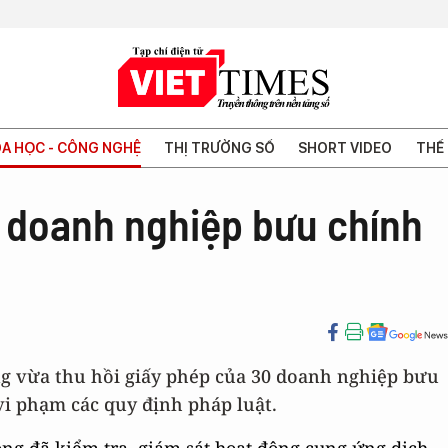
A HỌC - CÔNG NGHỆ
THỊ TRƯỜNG SỐ
SHORT VIDEO
THẾ 
0 doanh nghiệp bưu chính
ng vừa thu hồi giấy phép của 30 doanh nghiệp bưu
vi phạm các quy định pháp luật.