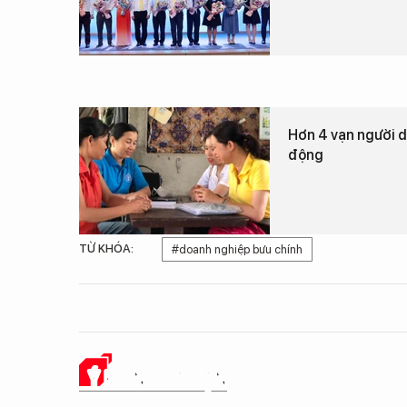
Hơn 4 vạn người d
động
TỪ KHÓA:
#doanh nghiệp bưu chính
Ý KIẾN CỦA BẠN