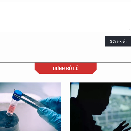
Gửi ý kiến
ĐỪNG BỎ LỠ