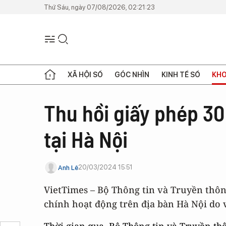
Thứ Sáu, ngày 07/08/2026, 02:21:23
XÃ HỘI SỐ
GÓC NHÌN
KINH TẾ SỐ
KHO
Thu hồi giấy phép 3
tại Hà Nội
20/03/2024 15:51
Anh Lê
VietTimes – Bộ Thông tin và Truyền thô
chính hoạt động trên địa bàn Hà Nội do 