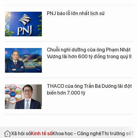
PNJ báo lỗ lớn nhất lịch sử
Chuỗi nghỉ dưỡng của ông Phạm Nhật
Vượng lãi hơn 600 tỷ đồng trong quý II
THACO của ông Trần Bá Dương lãi đột
biến hơn 7.000 tỷ
Xã hội số
Kinh tế số
Khoa học - Công nghệ
Thị trường số
Th