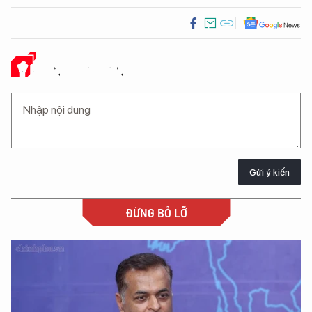
Ý KIẾN CỦA BẠN
Gửi ý kiến
ĐỪNG BỎ LỠ