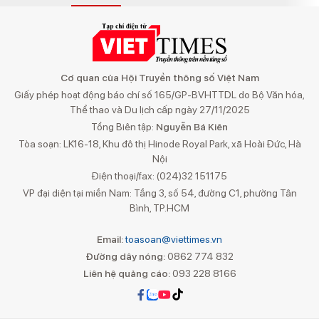
Cơ quan của Hội Truyền thông số Việt Nam
Giấy phép hoạt động báo chí số 165/GP-BVHTTDL do Bộ Văn hóa,
Thể thao và Du lịch cấp ngày 27/11/2025
Tổng Biên tập:
Nguyễn Bá Kiên
Tòa soạn: LK16-18, Khu đô thị Hinode Royal Park, xã Hoài Đức, Hà
Nội
Điện thoại/fax: (024)32 151175
VP đại diện tại miền Nam: Tầng 3, số 54, đường C1, phường Tân
Bình, TP.HCM
Email:
toasoan@viettimes.vn
Đường dây nóng:
0862 774 832
Liên hệ quảng cáo:
093 228 8166