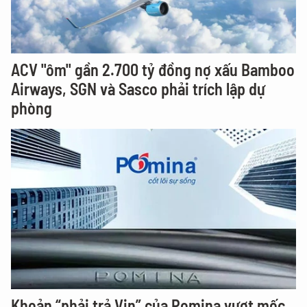
ACV "ôm" gần 2.700 tỷ đồng nợ xấu Bamboo
Airways, SGN và Sasco phải trích lập dự
phòng
Khoản “phải trả Vin” của Pomina vượt mốc