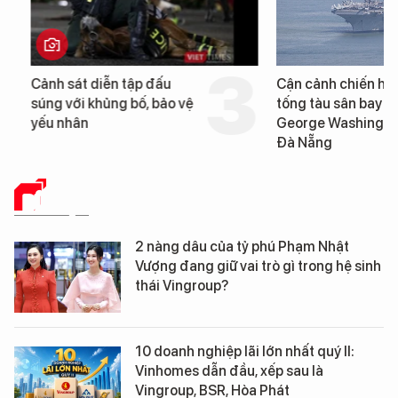
Cảnh sát diễn tập đấu
Cận cảnh chiến hạm 
súng với khủng bố, bảo vệ
tống tàu sân bay USS
yếu nhân
George Washington 
Đà Nẵng
DỮ LIỆU
2 nàng dâu của tỷ phú Phạm Nhật
Vượng đang giữ vai trò gì trong hệ sinh
thái Vingroup?
10 doanh nghiệp lãi lớn nhất quý II:
Vinhomes dẫn đầu, xếp sau là
Vingroup, BSR, Hòa Phát