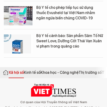
Bộ Y tế cho phép tiếp tục sử dụng
thuốc Evusheld tại Việt Nam nhằm
ngăn ngừa biến chủng COVID-19
Bộ Y tế cảnh báo: Sản phẩm Sâm Tố Nữ
Sweet Love, Dưỡng Cốt Thái Vạn Xuân
vi phạm trong quảng cáo
Xã hội số
Kinh tế số
Khoa học - Công nghệ
Thị trường số
Th
Cơ quan của Hội Truyền thông số Việt Nam