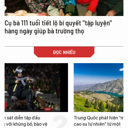
Cụ bà 111 tuổi tiết lộ bí quyết "tập luyện"
hàng ngày giúp bà trường thọ
ĐỌC NHIỀU
Trung Quốc phát hiện “mỏ
Loạt dự án bất động 
cao su tự nhiên” từ một
Đà Nẵng sắp bị kiểm t