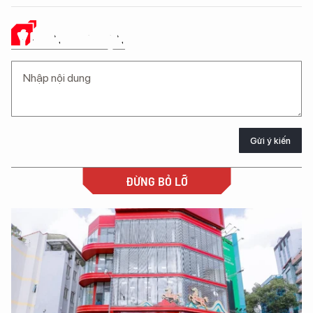
Ý KIẾN CỦA BẠN
Gửi ý kiến
ĐỪNG BỎ LỠ