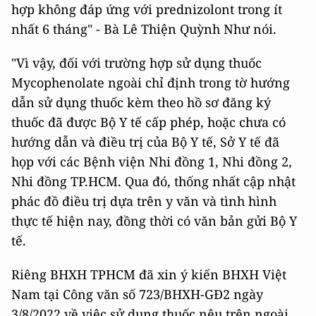
hợp không đáp ứng với prednizolont trong ít
nhất 6 tháng" - Bà Lê Thiện Quỳnh Như nói.
"Vì vậy, đối với trường hợp sử dụng thuốc
Mycophenolate ngoài chỉ định trong tờ hướng
dẫn sử dụng thuốc kèm theo hồ sơ đăng ký
thuốc đã được Bộ Y tế cấp phép, hoặc chưa có
hướng dẫn và điều trị của Bộ Y tế, Sở Y tế đã
họp với các Bệnh viện Nhi đồng 1, Nhi đồng 2,
Nhi đồng TP.HCM. Qua đó, thống nhất cập nhật
phác đồ điều trị dựa trên y văn và tình hình
thực tế hiện nay, đồng thời có văn bản gửi Bộ Y
tế.
Riêng BHXH TPHCM đã xin ý kiến BHXH Việt
Nam tại Công văn số 723/BHXH-GĐ2 ngày
3/8/2022 về việc sử dụng thuốc nêu trên ngoài