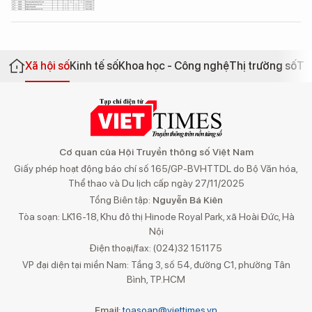
Xã hội số
Kinh tế số
Khoa học - Công nghệ
Thị trường số
Th
Cơ quan của Hội Truyền thông số Việt Nam
Giấy phép hoạt động báo chí số 165/GP-BVHTTDL do Bộ Văn hóa,
Thể thao và Du lịch cấp ngày 27/11/2025
Tổng Biên tập:
Nguyễn Bá Kiên
Tòa soạn: LK16-18, Khu đô thị Hinode Royal Park, xã Hoài Đức, Hà
Nội
Điện thoại/fax: (024)32 151175
VP đại diện tại miền Nam: Tầng 3, số 54, đường C1, phường Tân
Bình, TP.HCM
Email:
toasoan@viettimes.vn