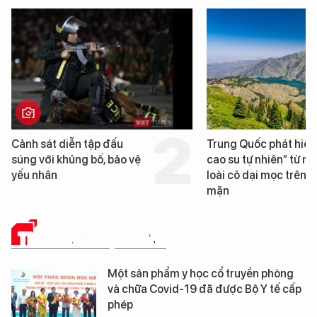
Cảnh sát diễn tập đấu
Trung Quốc phát hiện
súng với khủng bố, bảo vệ
cao su tự nhiên” từ m
yếu nhân
loài cỏ dại mọc trên đ
mặn
THUỐC VÀ CUỘC SỐNG
Một sản phẩm y học cổ truyền phòng
và chữa Covid-19 đã được Bộ Y tế cấp
phép