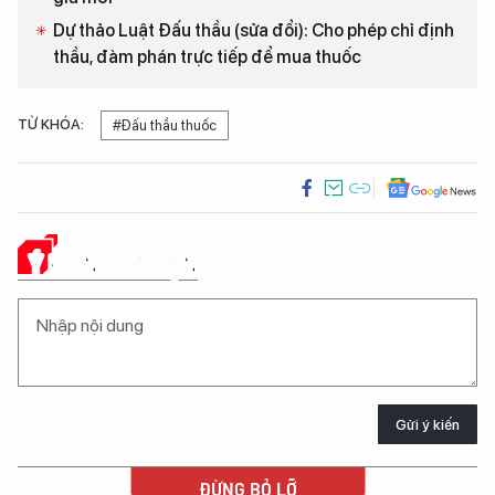
Dự thảo Luật Đấu thầu (sửa đổi): Cho phép chỉ định
thầu, đàm phán trực tiếp để mua thuốc
TỪ KHÓA:
#Đấu thầu thuốc
Ý KIẾN CỦA BẠN
Gửi ý kiến
ĐỪNG BỎ LỠ