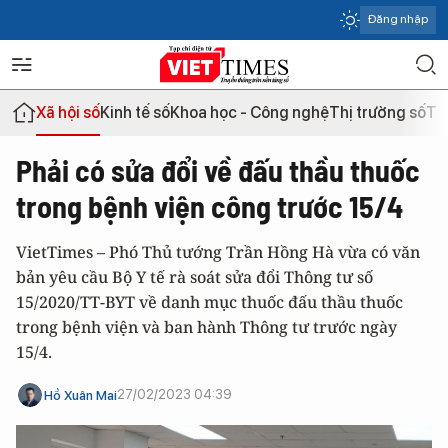
Đăng nhập
Xã hội số
Kinh tế số
Khoa học - Công nghệ
Thị trường số
Th
Phải có sửa đổi về đấu thầu thuốc
trong bệnh viện công trước 15/4
VietTimes – Phó Thủ tướng Trần Hồng Hà vừa có văn
bản yêu cầu Bộ Y tế rà soát sửa đổi Thông tư số
15/2020/TT-BYT về danh mục thuốc đấu thầu thuốc
trong bệnh viện và ban hành Thông tư trước ngày
15/4.
27/02/2023 04:39
Hồ Xuân Mai