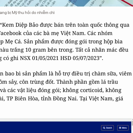
ang bị Mỹ thu hồi do nhiễm chì
 “Kem Diệp Bảo được bán trên toàn quốc thông qua
Facebook của các bà mẹ Việt Nam. Các nhóm
op Mẹ Cá. Sản phẩm được đóng gói trong hộp bìa
àu trắng 10 gram bên trong. Tất cả nhãn mác đều
g có ghi NSX 01/05/2021 HSD 05/07/2023”.
 bao bì sản phẩm là hỗ trợ điều trị chàm sữa, viêm
rôm sảy, côn trùng đốt. Thành phần gồm lá trầu
à các vật liệu đóng gói; không corticoid, không
i, TP Biên Hòa, tỉnh Đồng Nai. Tại Việt Nam, giá