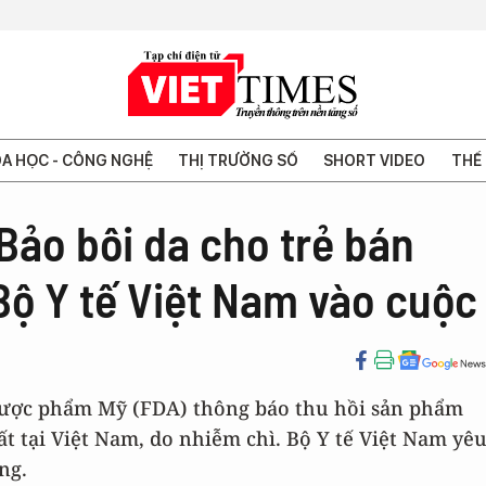
A HỌC - CÔNG NGHỆ
THỊ TRƯỜNG SỐ
SHORT VIDEO
THẾ 
Bảo bôi da cho trẻ bán
 Bộ Y tế Việt Nam vào cuộc
Dược phẩm Mỹ (FDA) thông báo thu hồi sản phẩm
t tại Việt Nam, do nhiễm chì. Bộ Y tế Việt Nam yê
ng.