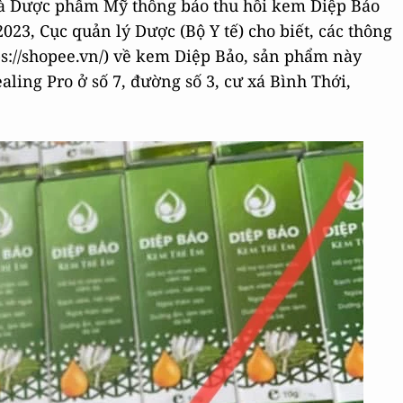
và Dược phẩm Mỹ thông báo thu hồi kem Diệp Bảo
023, Cục quản lý Dược (Bộ Y tế) cho biết, các thông
tps://shopee.vn/) về kem Diệp Bảo, sản phẩm này
ling Pro ở số 7, đường số 3, cư xá Bình Thới,