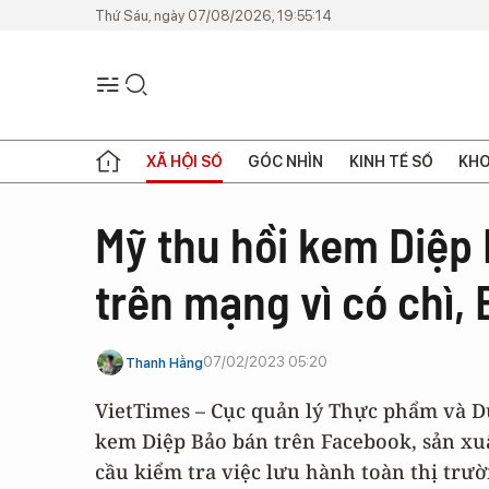
Thứ Sáu, ngày 07/08/2026, 19:55:14
XÃ HỘI SỐ
GÓC NHÌN
KINH TẾ SỐ
KHO
Mỹ thu hồi kem Diệp 
trên mạng vì có chì,
07/02/2023 05:20
Thanh Hằng
VietTimes – Cục quản lý Thực phẩm và 
kem Diệp Bảo bán trên Facebook, sản xuấ
cầu kiểm tra việc lưu hành toàn thị trườ