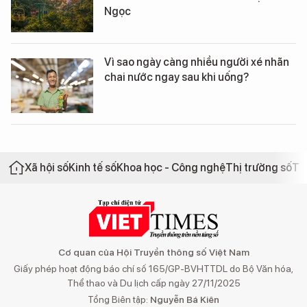
Ngọc
Vì sao ngày càng nhiều người xé nhãn
chai nước ngay sau khi uống?
Xã hội số
Kinh tế số
Khoa học - Công nghệ
Thị trường số
Th
Cơ quan của Hội Truyền thông số Việt Nam
Giấy phép hoạt động báo chí số 165/GP-BVHTTDL do Bộ Văn hóa,
Thể thao và Du lịch cấp ngày 27/11/2025
Tổng Biên tập:
Nguyễn Bá Kiên