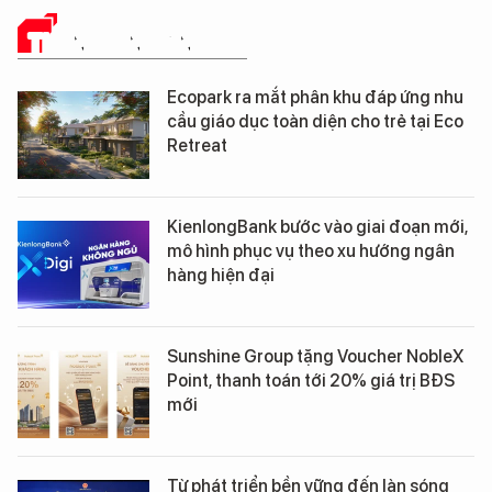
THÔNG TIN CẦN BIẾT
Ecopark ra mắt phân khu đáp ứng nhu
cầu giáo dục toàn diện cho trẻ tại Eco
Retreat
KienlongBank bước vào giai đoạn mới,
mô hình phục vụ theo xu hướng ngân
hàng hiện đại
Sunshine Group tặng Voucher NobleX
Point, thanh toán tới 20% giá trị BĐS
mới
Từ phát triển bền vững đến làn sóng