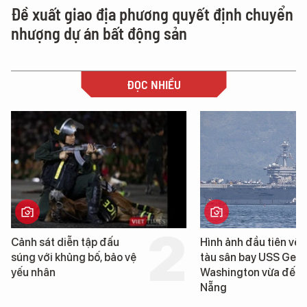
Đề xuất giao địa phương quyết định chuyển
nhượng dự án bất động sản
ĐỌC NHIỀU
ảnh sát diễn tập đấu
Hình ảnh đầu tiên về siêu
úng với khủng bố, bảo vệ
tàu sân bay USS George
ếu nhân
Washington vừa đến Đà
Nẵng