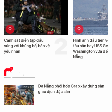
Hình ảnh đầu tiên về siêu
Cận cảnh chiến hạm
tàu sân bay USS George
tống tàu sân bay U
Washington vừa đến Đà
George Washington
Nẵng
Đà Nẵng
HẠ TẦNG SỐ
Đà Nẵng phối hợp Grab xây dựng sàn
giao dịch đặc sản