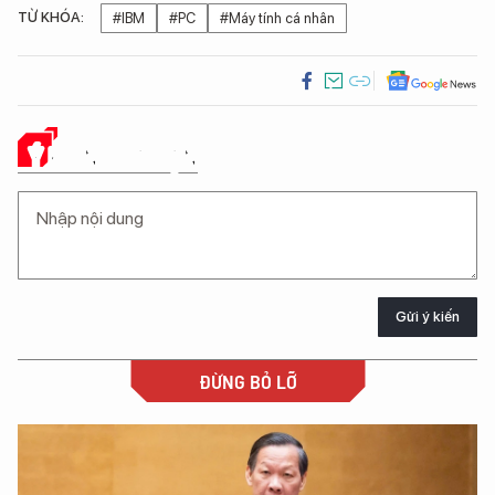
TỪ KHÓA:
#IBM
#PC
#Máy tính cá nhân
Ý KIẾN CỦA BẠN
Gửi ý kiến
ĐỪNG BỎ LỠ