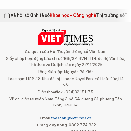
Xã hội số
Kinh tế số
Khoa học - Công nghệ
Thị trường số
Th
Cơ quan của Hội Truyền thông số Việt Nam
Giấy phép hoạt động báo chí số 165/GP-BVHTTDL do Bộ Văn hóa,
Thể thao và Du lịch cấp ngày 27/11/2025
Tổng Biên tập:
Nguyễn Bá Kiên
Tòa soạn: LK16-18, Khu đô thị Hinode Royal Park, xã Hoài Đức, Hà
Nội
Điện thoại/fax: (024)32 151175
VP đại diện tại miền Nam: Tầng 3, số 54, đường C1, phường Tân
Bình, TP.HCM
Email:
toasoan@viettimes.vn
Đường dây nóng:
0862 774 832