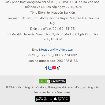
Giấy phép hoạt động báo chí số 165/GP-BVHTTDL do Bộ Văn hóa,
Thể thao và Du lịch cấp ngày 27/11/2025
Tổng Biên tập:
Nguyễn Bá Kiên
Tòa soạn: LK16-18, Khu đô thị Hinode Royal Park, xã Hoài Đức, Hà
Nội
Điện thoại/fax: (024)32 151175
VP đại diện tại miền Nam: Tầng 3, số 54, đường C1, phường Tân
Bình, TP.HCM
Email:
toasoan@viettimes.vn
Đường dây nóng:
0862 774 832
Liên hệ quảng cáo:
093 228 8166
® Chỉ được đăng tải nội dung thông tin khi có sự đồng ý bằng văn
bản của Tạp chí Viettimes.