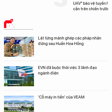
UAV" bảo vệ tuyến hậ
cần trên chiến trường
KINH TẾ SỐ
Lật từng mảnh ghép các pháp nhân
đứng sau Huấn Hoa Hồng
EVN đã buộc thôi việc 3 lãnh đạo
ngành điện
'Cỗ máy in tiền' của VEAM