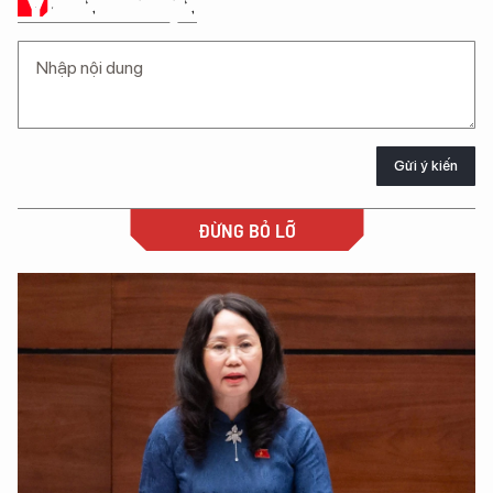
Ý KIẾN CỦA BẠN
Gửi ý kiến
ĐỪNG BỎ LỠ