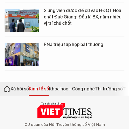
2 ứng viên được đề cử vào HĐQT Hóa
chất Đức Giang: Đều là 8X, nắm nhiều
vị trí chủ chốt
PNJ triệu tập họp bất thường
Xã hội số
Kinh tế số
Khoa học - Công nghệ
Thị trường số
Th
Cơ quan của Hội Truyền thông số Việt Nam