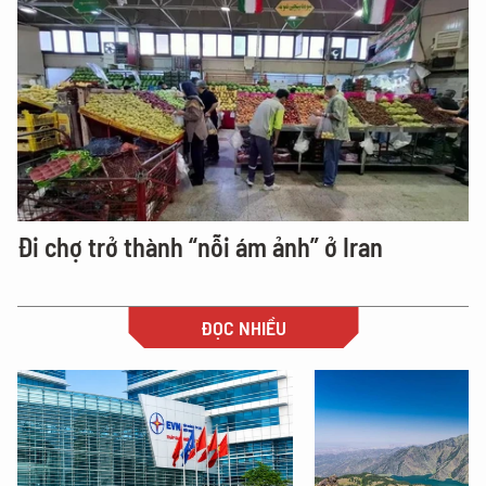
Đi chợ trở thành “nỗi ám ảnh” ở Iran
ĐỌC NHIỀU