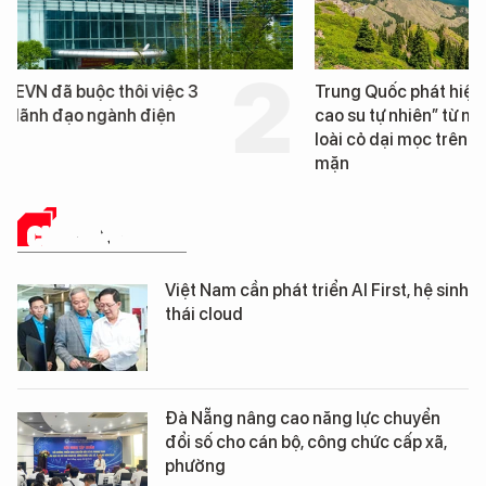
Trung Quốc phát hiện “mỏ
Loạt dự án bất động 
cao su tự nhiên” từ một
Đà Nẵng sắp bị kiểm t
loài cỏ dại mọc trên đất
mặn
CHUYỂN ĐỔI SỐ
Việt Nam cần phát triển AI First, hệ sinh
thái cloud
Đà Nẵng nâng cao năng lực chuyển
đổi số cho cán bộ, công chức cấp xã,
phường