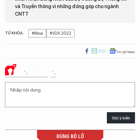
và Truyền thông vì những đóng góp cho ngành
CNTT
TỪ KHÓA:
#Misa
#VDA 2022
Ý KIẾN CỦA BẠN
Gửi ý kiến
ĐỪNG BỎ LỠ