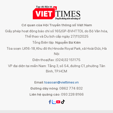
Cơ quan của Hội Truyền thông số Việt Nam
Giấy phép hoạt động báo chí số 165/GP-BVHTTDL do Bộ Văn hóa,
Thể thao và Du lịch cấp ngày 27/11/2025
Tổng Biên tập:
Nguyễn Bá Kiên
Tòa soạn: LK16-18, Khu đô thị Hinode Royal Park, xã Hoài Đức, Hà
Nội
Điện thoại/fax: (024)32 151175
VP đại diện tại miền Nam: Tầng 3, số 54, đường C1, phường Tân
Bình, TP.HCM
Email:
toasoan@viettimes.vn
Đường dây nóng:
0862 774 832
Liên hệ quảng cáo:
093 228 8166