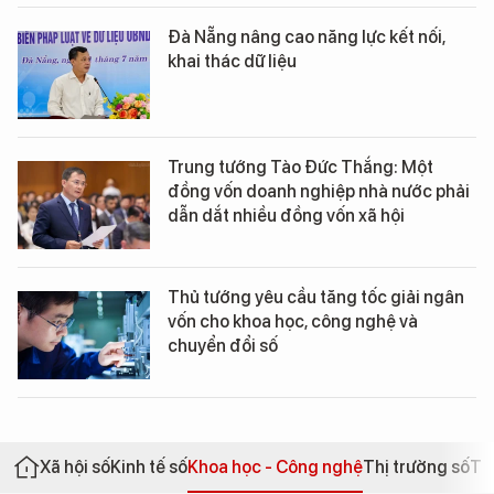
Đà Nẵng nâng cao năng lực kết nối,
khai thác dữ liệu
Trung tướng Tào Đức Thắng: Một
đồng vốn doanh nghiệp nhà nước phải
dẫn dắt nhiều đồng vốn xã hội
Thủ tướng yêu cầu tăng tốc giải ngân
vốn cho khoa học, công nghệ và
chuyển đổi số
Xã hội số
Kinh tế số
Khoa học - Công nghệ
Thị trường số
Th