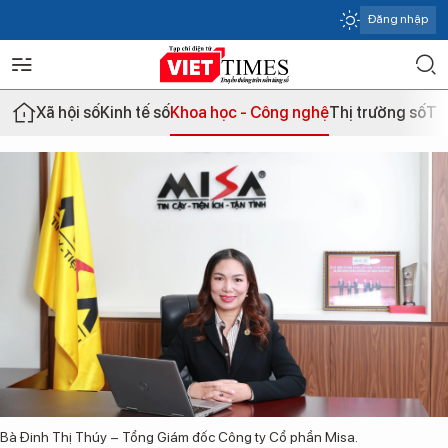
Đăng nhập
Xã hội số
Kinh tế số
Khoa học - Công nghệ
Thị trường số
Th
Bà Đinh Thị Thúy – Tổng Giám đốc Công ty Cổ phần Misa.