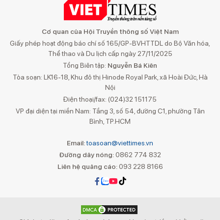
Cơ quan của Hội Truyền thông số Việt Nam
Giấy phép hoạt động báo chí số 165/GP-BVHTTDL do Bộ Văn hóa,
Thể thao và Du lịch cấp ngày 27/11/2025
Tổng Biên tập:
Nguyễn Bá Kiên
Tòa soạn: LK16-18, Khu đô thị Hinode Royal Park, xã Hoài Đức, Hà
Nội
Điện thoại/fax: (024)32 151175
VP đại diện tại miền Nam: Tầng 3, số 54, đường C1, phường Tân
Bình, TP.HCM
Email:
toasoan@viettimes.vn
Đường dây nóng:
0862 774 832
Liên hệ quảng cáo:
093 228 8166