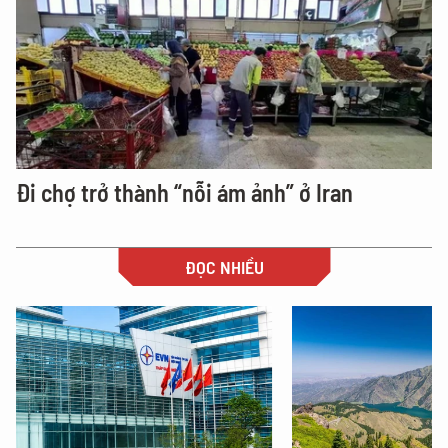
Đi chợ trở thành “nỗi ám ảnh” ở Iran
ĐỌC NHIỀU