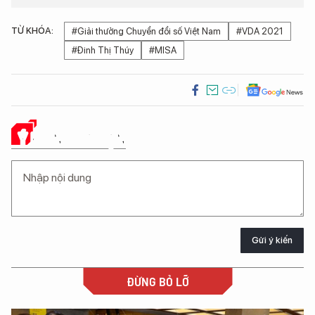
TỪ KHÓA:
#Giải thưởng Chuyển đổi số Việt Nam
#VDA 2021
#Đinh Thị Thúy
#MISA
Ý KIẾN CỦA BẠN
Gửi ý kiến
ĐỪNG BỎ LỠ