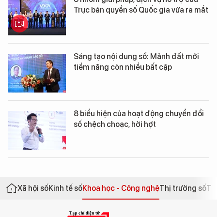
Trục bản quyền số Quốc gia vừa ra mắt
Sáng tạo nội dung số: Mảnh đất mới
tiềm năng còn nhiều bất cập
8 biểu hiện của hoạt động chuyển đổi
số chệch choạc, hời hợt
Xã hội số
Kinh tế số
Khoa học - Công nghệ
Thị trường số
Th