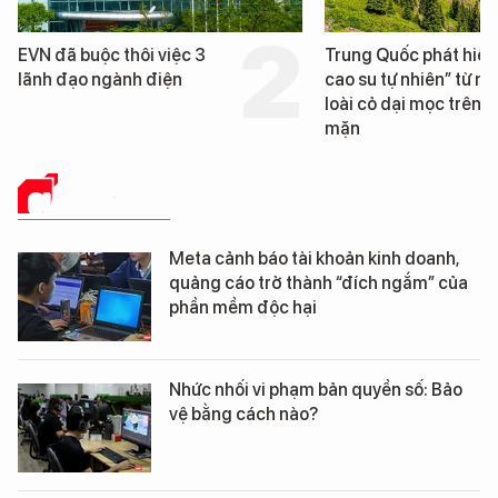
Trung Quốc phát hiện “mỏ
Loạt dự án bất động 
cao su tự nhiên” từ một
Đà Nẵng sắp bị kiểm t
loài cỏ dại mọc trên đất
mặn
GIẢI PHÁP SỐ
Meta cảnh báo tài khoản kinh doanh,
quảng cáo trở thành “đích ngắm” của
phần mềm độc hại
Nhức nhối vi phạm bản quyền số: Bảo
vệ bằng cách nào?