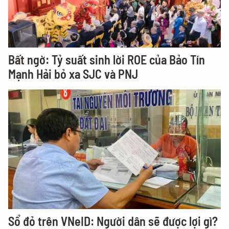
Bất ngờ: Tỷ suất sinh lời ROE của Bảo Tín
Mạnh Hải bỏ xa SJC và PNJ
Sổ đỏ trên VNeID: Người dân sẽ được lợi gì?