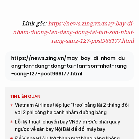
Link gốc:
https://news.zing.vn/may-bay-di-
nham-duong-lan-dang-dong-tai-tan-son-nhat-
rang-sang-127-post966177.html
https://news.zing.vn/may-bay-di-nham-du
ong-lan-dang-dong-tai-tan-son-nhat-rang
-sang-127-post966177.html
TIN LIÊN QUAN
Vietnam Airlines tiếp tục “treo” bằng lái 2 tháng đối
với 2 phi công hạ cánh nhầm đường băng
Lỗi kỹ thuật, chuyến bay VN37 đi Đức phải quay
ngược về sân bay Nội Bài để đổi máy bay
Để Vinpearl Air trở thành một hãng hàng không