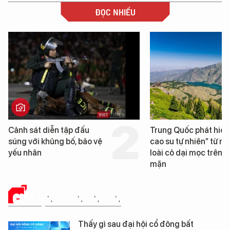
ĐỌC NHIỀU
Trung Quốc phát hiện “mỏ
Loạt dự án bất độ
cao su tự nhiên” từ một
Đà Nẵng sắp bị ki
loài cỏ dại mọc trên đất
mặn
CHUYỆN DOANH NHÂN
Thấy gì sau đại hội cổ đông bất