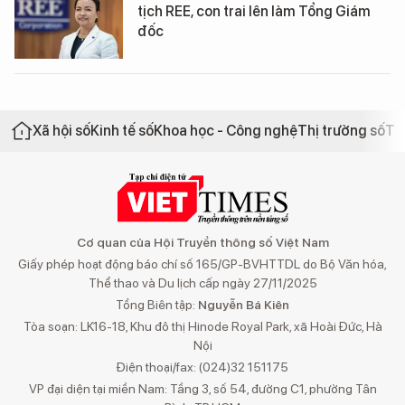
tịch REE, con trai lên làm Tổng Giám
đốc
Xã hội số
Kinh tế số
Khoa học - Công nghệ
Thị trường số
Th
Cơ quan của Hội Truyền thông số Việt Nam
Giấy phép hoạt động báo chí số 165/GP-BVHTTDL do Bộ Văn hóa,
Thể thao và Du lịch cấp ngày 27/11/2025
Tổng Biên tập:
Nguyễn Bá Kiên
Tòa soạn: LK16-18, Khu đô thị Hinode Royal Park, xã Hoài Đức, Hà
Nội
Điện thoại/fax: (024)32 151175
VP đại diện tại miền Nam: Tầng 3, số 54, đường C1, phường Tân