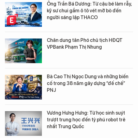
Ông Trần Bá Dương: Từ cậu bé làm rẫy,
kỹ sư chui gầm ô tô vét mỡ bò đến
người sáng lập THACO
Chân dung tân Phó chủ tịch HĐQT
VPBank Phạm Thị Nhung
Bà Cao Thị Ngọc Dung và những biến
cố trong 38 năm gây dựng “đế chế”
PNJ
Vương Hưng Hưng: Từ học sinh suýt
trượt trung học đến tỷ phú robot trẻ
nhất Trung Quốc