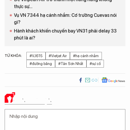
thực sự...
Vụ VN 7344 hạ cánh nhầm: Cơ trưởng Cuevas nói
gì?
Hành khách khiến chuyến bay VN31 phải delay 33
phút là ai?
TỪ KHÓA:
#VJ615
#Vietjet Air
#hạ cánh nhầm
#đường băng
#Tân Sơn Nhất
#sự cố
Ý KIẾN CỦA BẠN