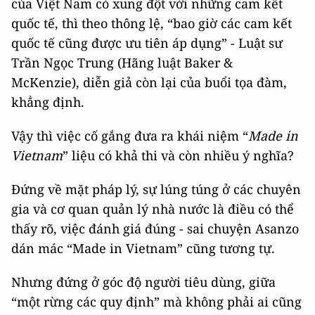
của Việt Nam có xung đột với những cam kết
quốc tế, thì theo thông lệ, “bao giờ các cam kết
quốc tế cũng được ưu tiên áp dụng” - Luật sư
Trần Ngọc Trung (Hãng luật Baker &
McKenzie), diễn giả còn lại của buổi tọa đàm,
khẳng định.
Vậy thì việc cố gắng đưa ra khái niệm “
Made in
Vietnam
” liệu có khả thi và còn nhiều ý nghĩa?
Đứng về mặt pháp lý, sự lúng túng ở các chuyên
gia và cơ quan quản lý nhà nước là điều có thể
thấy rõ, việc đánh giá đúng - sai chuyện Asanzo
dán mác “Made in Vietnam” cũng tương tự.
Nhưng đứng ở góc độ người tiêu dùng, giữa
“một rừng các quy định” mà không phải ai cũng