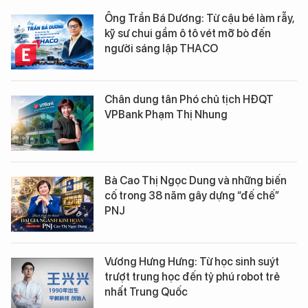
Ông Trần Bá Dương: Từ cậu bé làm rẫy,
kỹ sư chui gầm ô tô vét mỡ bò đến
người sáng lập THACO
Chân dung tân Phó chủ tịch HĐQT
VPBank Phạm Thị Nhung
Bà Cao Thị Ngọc Dung và những biến
cố trong 38 năm gây dựng “đế chế”
PNJ
Vương Hưng Hưng: Từ học sinh suýt
trượt trung học đến tỷ phú robot trẻ
nhất Trung Quốc