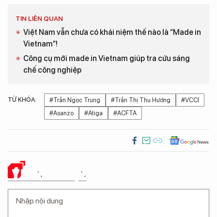
TIN LIÊN QUAN
Việt Nam vẫn chưa có khái niệm thế nào là “Made in
Vietnam”!
Công cụ mới made in Vietnam giúp tra cứu sáng
chế công nghiệp
TỪ KHÓA:
#Trần Ngọc Trung
#Trần Thị Thu Hương
#VCCI
#Asanzo
#Atiga
#ACFTA
Ý KIẾN CỦA BẠN