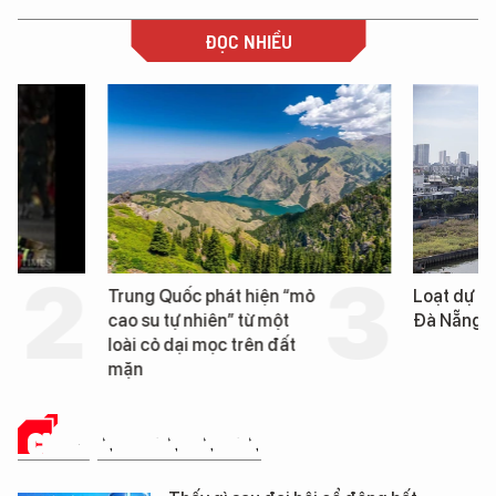
ĐỌC NHIỀU
Trung Quốc phát hiện “mỏ
Loạt dự án bất động 
cao su tự nhiên” từ một
Đà Nẵng sắp bị kiểm t
loài cỏ dại mọc trên đất
mặn
CHUYỆN DOANH NHÂN