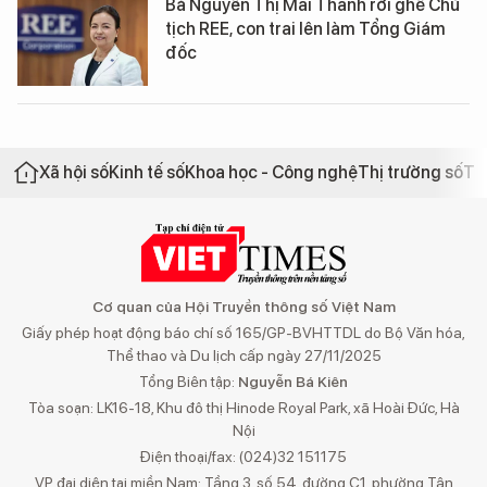
Bà Nguyễn Thị Mai Thanh rời ghế Chủ
tịch REE, con trai lên làm Tổng Giám
đốc
Xã hội số
Kinh tế số
Khoa học - Công nghệ
Thị trường số
Th
Cơ quan của Hội Truyền thông số Việt Nam
Giấy phép hoạt động báo chí số 165/GP-BVHTTDL do Bộ Văn hóa,
Thể thao và Du lịch cấp ngày 27/11/2025
Tổng Biên tập:
Nguyễn Bá Kiên
Tòa soạn: LK16-18, Khu đô thị Hinode Royal Park, xã Hoài Đức, Hà
Nội
Điện thoại/fax: (024)32 151175
VP đại diện tại miền Nam: Tầng 3, số 54, đường C1, phường Tân