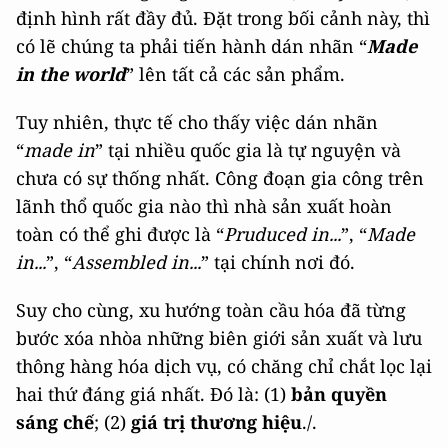
định hình rất đầy đủ. Đặt trong bối cảnh này, thì
có lẽ chúng ta phải tiến hành dán nhãn “
Made
in the world
” lên tất cả các sản phẩm.
Tuy nhiên, thực tế cho thấy việc dán nhãn
“
made in
” tại nhiều quốc gia là tự nguyện và
chưa có sự thống nhất. Công đoạn gia công trên
lãnh thổ quốc gia nào thì nhà sản xuất hoàn
toàn có thể ghi được là “
Pruduced in...
”, “
Made
in...
”, “
Assembled in...
” tại chính nơi đó.
Suy cho cùng, xu hướng toàn cầu hóa đã từng
bước xóa nhòa những biên giới sản xuất và lưu
thông hàng hóa dịch vụ, có chăng chỉ chắt lọc lại
hai thứ đáng giá nhất. Đó là: (1)
bản quyền
sáng chế
; (2)
giá trị thương hiệu
./.