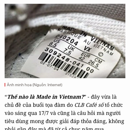
Ảnh minh họa (Nguồn: Internet)
“
Thế nào là Made in Vietnam?
” - đây vừa là
chủ đề của buổi tọa đàm do
CLB Café số
tổ chức
vào sáng qua 17/7 và cũng là câu hỏi mà người
tiêu dùng mong được giải đáp thỏa đáng, không
phải gần đây mà đã từ cả chục năm qua.