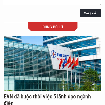
Gửi ý kiến
ĐỪNG BỎ LỠ
EVN đã buộc thôi việc 3 lãnh đạo ngành
điện