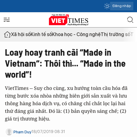
Đăng nhập
Xã hội số
Kinh tế số
Khoa học - Công nghệ
Thị trường số
Th
Loay hoay tranh cãi “Made in
Vietnam“: Thôi thì... “Made in the
world”!
VietTimes -- Suy cho cùng, xu hướng toàn cầu hóa đã
từng bước xóa nhòa những biên giới sản xuất và lưu
thông hàng hóa dịch vụ, có chăng chỉ chắt lọc lại hai
thứ đáng giá nhất. Đó là: (1) bản quyền sáng chế; (2)
giá trị thương hiệu.
18/07/2019 08:31
Phạm Duy