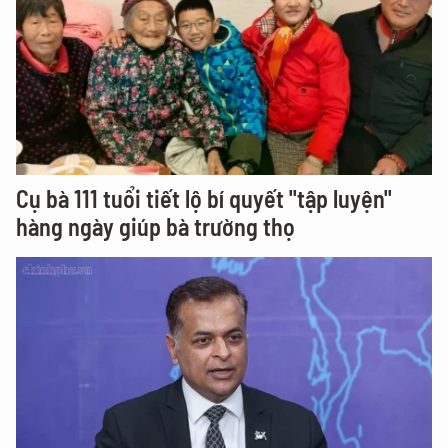
Cụ bà 111 tuổi tiết lộ bí quyết "tập luyện"
hàng ngày giúp bà trường thọ