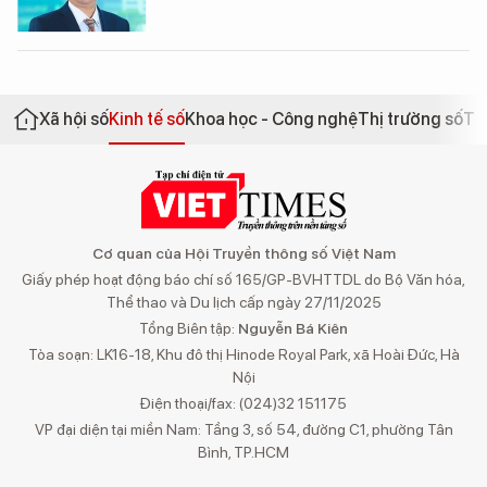
Xã hội số
Kinh tế số
Khoa học - Công nghệ
Thị trường số
Th
Cơ quan của Hội Truyền thông số Việt Nam
Giấy phép hoạt động báo chí số 165/GP-BVHTTDL do Bộ Văn hóa,
Thể thao và Du lịch cấp ngày 27/11/2025
Tổng Biên tập:
Nguyễn Bá Kiên
Tòa soạn: LK16-18, Khu đô thị Hinode Royal Park, xã Hoài Đức, Hà
Nội
Điện thoại/fax: (024)32 151175
VP đại diện tại miền Nam: Tầng 3, số 54, đường C1, phường Tân
Bình, TP.HCM