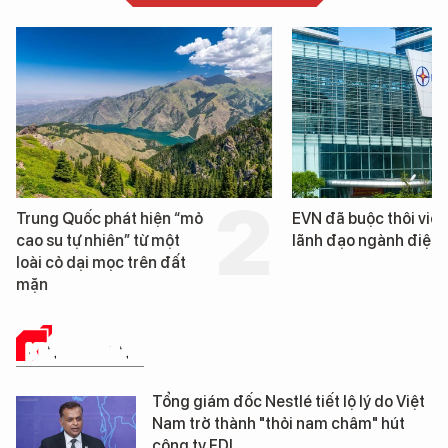
Trung Quốc phát hiện “mỏ
EVN đã buộc thôi việc
cao su tự nhiên” từ một
lãnh đạo ngành điện
loài cỏ dại mọc trên đất
mặn
KINH DOANH
Tổng giám đốc Nestlé tiết lộ lý do Việt
Nam trở thành "thỏi nam châm" hút
công ty FDI