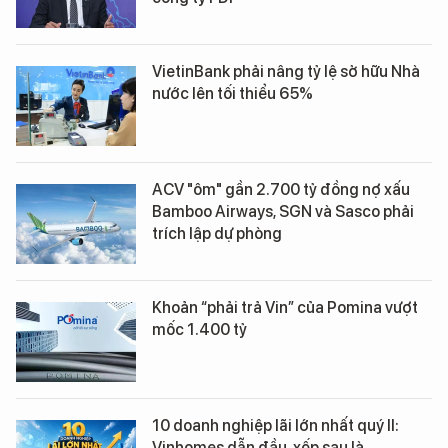
VietinBank phải nâng tỷ lệ sở hữu Nhà
nước lên tối thiểu 65%
ACV "ôm" gần 2.700 tỷ đồng nợ xấu
Bamboo Airways, SGN và Sasco phải
trích lập dự phòng
Khoản “phải trả Vin” của Pomina vượt
mốc 1.400 tỷ
10 doanh nghiệp lãi lớn nhất quý II:
Vinhomes dẫn đầu, xếp sau là