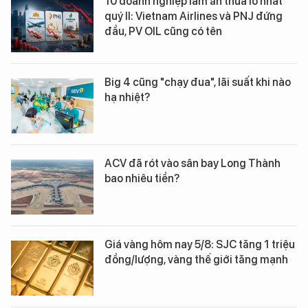
10 doanh nghiệp làm ăn thua lỗ nhất
quý II: Vietnam Airlines và PNJ đứng
đầu, PV OIL cũng có tên
Big 4 cũng "chạy đua", lãi suất khi nào
hạ nhiệt?
ACV đã rót vào sân bay Long Thành
bao nhiêu tiền?
Giá vàng hôm nay 5/8: SJC tăng 1 triệu
đồng/lượng, vàng thế giới tăng mạnh