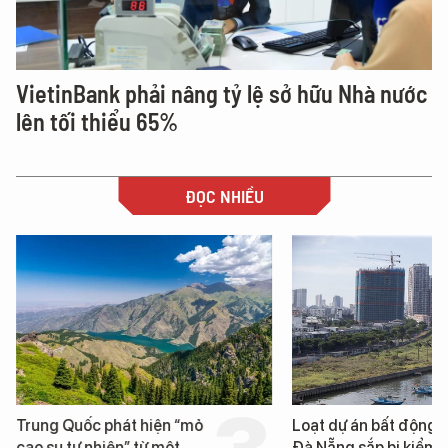
VietinBank phải nâng tỷ lệ sở hữu Nhà nước
lên tối thiểu 65%
ĐỌC NHIỀU
Trung Quốc phát hiện “mỏ
Loạt dự án bất động 
cao su tự nhiên” từ một
Đà Nẵng sắp bị kiểm t