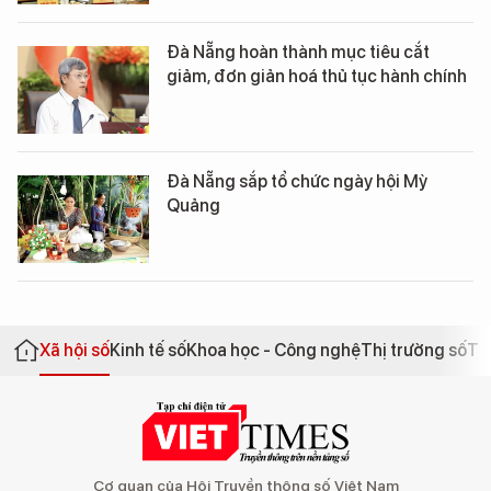
Đà Nẵng hoàn thành mục tiêu cắt
giảm, đơn giản hoá thủ tục hành chính
Đà Nẵng sắp tổ chức ngày hội Mỳ
Quảng
Xã hội số
Kinh tế số
Khoa học - Công nghệ
Thị trường số
Th
Cơ quan của Hội Truyền thông số Việt Nam