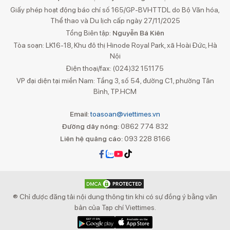
Giấy phép hoạt động báo chí số 165/GP-BVHTTDL do Bộ Văn hóa,
Thể thao và Du lịch cấp ngày 27/11/2025
Tổng Biên tập:
Nguyễn Bá Kiên
Tòa soạn: LK16-18, Khu đô thị Hinode Royal Park, xã Hoài Đức, Hà
Nội
Điện thoại/fax: (024)32 151175
VP đại diện tại miền Nam: Tầng 3, số 54, đường C1, phường Tân
Bình, TP.HCM
Email:
toasoan@viettimes.vn
Đường dây nóng:
0862 774 832
Liên hệ quảng cáo:
093 228 8166
® Chỉ được đăng tải nội dung thông tin khi có sự đồng ý bằng văn
bản của Tạp chí Viettimes.