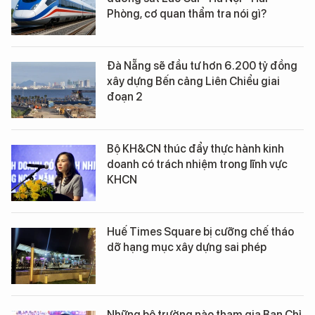
Phòng, cơ quan thẩm tra nói gì?
Đà Nẵng sẽ đầu tư hơn 6.200 tỷ đồng
xây dựng Bến cảng Liên Chiểu giai
đoạn 2
Bộ KH&CN thúc đẩy thực hành kinh
doanh có trách nhiệm trong lĩnh vực
KHCN
Huế Times Square bị cưỡng chế tháo
dỡ hạng mục xây dựng sai phép
Những bộ trưởng nào tham gia Ban Chỉ