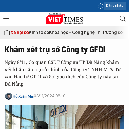
Đăng nhập
Xã hội số
Kinh tế số
Khoa học - Công nghệ
Thị trường số
Th
Khám xét trụ sở Công ty GFDI
Ngày 8/11, Cơ quan CSĐT Công an TP Đà Nẵng khám
xét khẩn cấp trụ sở chính của Công ty TNHH MTV Tư
vấn Đầu tư GFDI và Sở giao dịch của Công ty này tại
Đà Nẵng.
08/11/2024 08:16
Hồ Xuân Mai