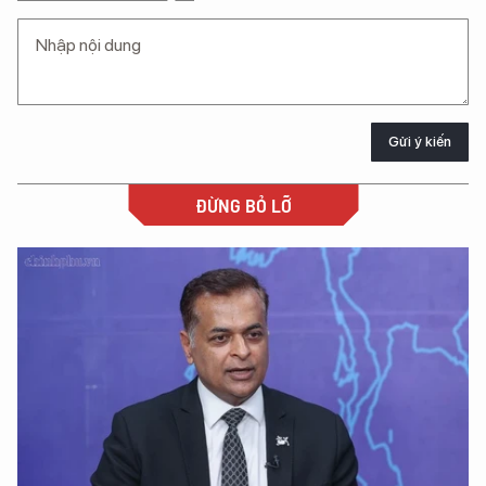
Gửi ý kiến
ĐỪNG BỎ LỠ