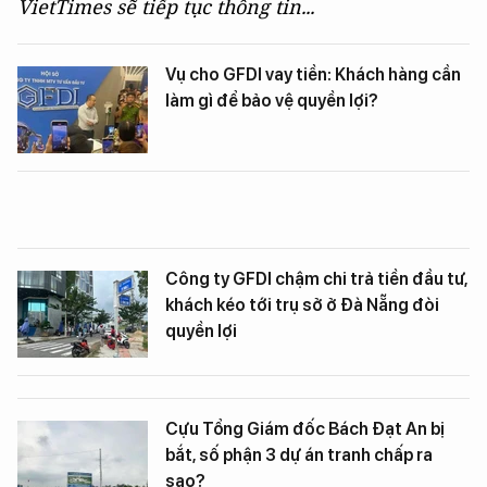
VietTimes sẽ tiếp tục thông tin...
Vụ cho GFDI vay tiền: Khách hàng cần
làm gì để bảo vệ quyền lợi?
Công ty GFDI chậm chi trả tiền đầu tư,
khách kéo tới trụ sở ở Đà Nẵng đòi
quyền lợi
Cựu Tổng Giám đốc Bách Đạt An bị
bắt, số phận 3 dự án tranh chấp ra
sao?