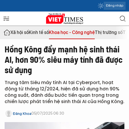
Đăng nhập
Xã hội số
Kinh tế số
Khoa học - Công nghệ
Thị trường số
Th
Hồng Kông đẩy mạnh hệ sinh thái
AI, hơn 90% siêu máy tính đã được
sử dụng
Trung tâm Siêu máy tính AI tại Cyberport, hoạt
động từ tháng 12/2024, hiện đã sử dụng hơn 90%
công suất, đánh dấu bước tiến quan trọng trong
chiến lược phát triển hệ sinh thái AI của Hồng Kông.
05/07/2025 06:30
Đăng Khoa