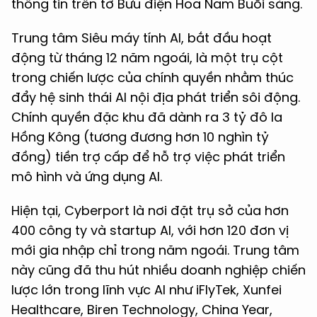
thông tin trên tờ Bưu điện Hoa Nam Buổi sáng.
Trung tâm Siêu máy tính AI, bắt đầu hoạt
động từ tháng 12 năm ngoái, là một trụ cột
trong chiến lược của chính quyền nhằm thúc
đẩy hệ sinh thái AI nội địa phát triển sôi động.
Chính quyền đặc khu đã dành ra 3 tỷ đô la
Hồng Kông (tương đương hơn 10 nghìn tỷ
đồng) tiền trợ cấp để hỗ trợ việc phát triển
mô hình và ứng dụng AI.
Hiện tại, Cyberport là nơi đặt trụ sở của hơn
400 công ty và startup AI, với hơn 120 đơn vị
mới gia nhập chỉ trong năm ngoái. Trung tâm
này cũng đã thu hút nhiều doanh nghiệp chiến
lược lớn trong lĩnh vực AI như iFlyTek, Xunfei
Healthcare, Biren Technology, China Year,