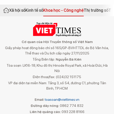
Xã hội số
Kinh tế số
Khoa học - Công nghệ
Thị trường số
Th
Cơ quan của Hội Truyền thông số Việt Nam
Giấy phép hoạt động báo chí số 165/GP-BVHTTDL do Bộ Văn hóa,
Thể thao và Du lịch cấp ngày 27/11/2025
Tổng Biên tập:
Nguyễn Bá Kiên
Tòa soạn: LK16-18, Khu đô thị Hinode Royal Park, xã Hoài Đức, Hà
Nội
Điện thoại/fax: (024)32 151175
VP đại diện tại miền Nam: Tầng 3, số 54, đường C1, phường Tân
Bình, TP.HCM
Email:
toasoan@viettimes.vn
Đường dây nóng:
0862 774 832
Liên hệ quảng cáo:
093 228 8166