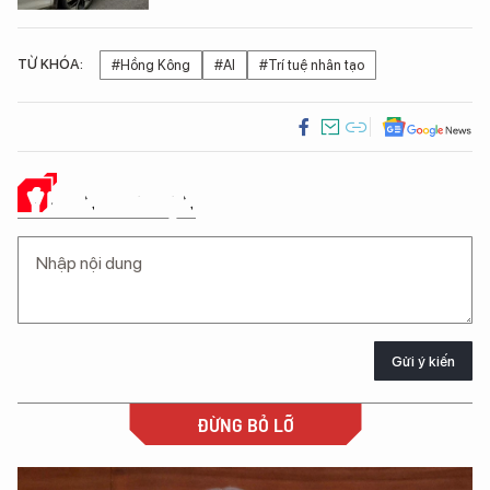
TỪ KHÓA:
#Hồng Kông
#AI
#Trí tuệ nhân tạo
Ý KIẾN CỦA BẠN
Gửi ý kiến
ĐỪNG BỎ LỠ