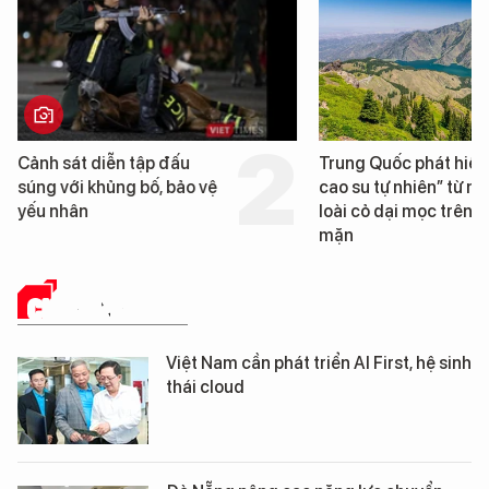
Trung Quốc phát hiện “mỏ
Loạt dự án bất động 
cao su tự nhiên” từ một
Đà Nẵng sắp bị kiểm t
loài cỏ dại mọc trên đất
mặn
CHUYỂN ĐỔI SỐ
Việt Nam cần phát triển AI First, hệ sinh
thái cloud