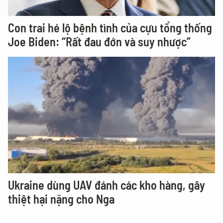
Con trai hé lộ bệnh tình của cựu tổng thống
Joe Biden: “Rất đau đớn và suy nhược”
Ukraine dùng UAV đánh các kho hàng, gây
thiệt hại nặng cho Nga