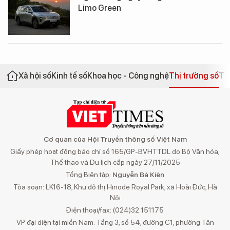
Limo Green
Xã hội số
Kinh tế số
Khoa học - Công nghệ
Thị trường số
Th
Cơ quan của Hội Truyền thông số Việt Nam
Giấy phép hoạt động báo chí số 165/GP-BVHTTDL do Bộ Văn hóa,
Thể thao và Du lịch cấp ngày 27/11/2025
Tổng Biên tập:
Nguyễn Bá Kiên
Tòa soạn: LK16-18, Khu đô thị Hinode Royal Park, xã Hoài Đức, Hà
Nội
Điện thoại/fax: (024)32 151175
VP đại diện tại miền Nam: Tầng 3, số 54, đường C1, phường Tân