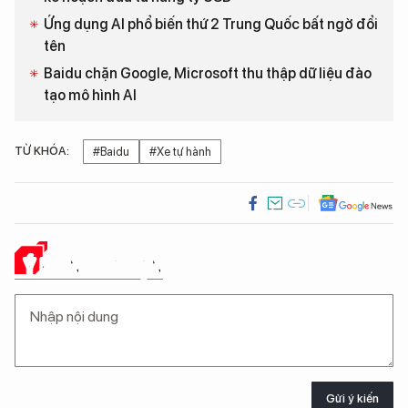
Ứng dụng AI phổ biến thứ 2 Trung Quốc bất ngờ đổi
tên
Baidu chặn Google, Microsoft thu thập dữ liệu đào
tạo mô hình AI
TỪ KHÓA:
#Baidu
#Xe tự hành
Ý KIẾN CỦA BẠN
Gửi ý kiến