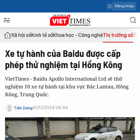
Đăng nhập
Xã hội số
Kinh tế số
Khoa học - Công nghệ
Thị trường số
Th
Xe tự hành của Baidu được cấp
phép thử nghiệm tại Hồng Kông
VietTimes - Baidu Apollo International Ltd sẽ thử
nghiệm 10 xe tự hành tại khu vực Bắc Lantau, Hồng
Kông, Trung Quốc.
01/12/2024 06:44
Tiến Dũng