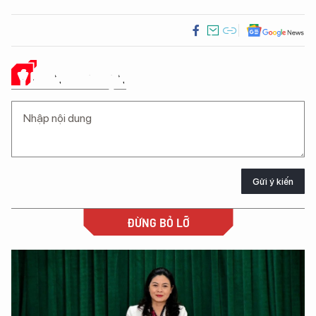
Ý KIẾN CỦA BẠN
Gửi ý kiến
ĐỪNG BỎ LỠ