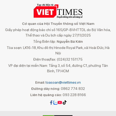
Cơ quan của Hội Truyền thông số Việt Nam
Giấy phép hoạt động báo chí số 165/GP-BVHTTDL do Bộ Văn hóa,
Thể thao và Du lịch cấp ngày 27/11/2025
Tổng Biên tập:
Nguyễn Bá Kiên
Tòa soạn: LK16-18, Khu đô thị Hinode Royal Park, xã Hoài Đức, Hà
Nội
Điện thoại/fax: (024)32 151175
VP đại diện tại miền Nam: Tầng 3, số 54, đường C1, phường Tân
Bình, TP.HCM
Email:
toasoan@viettimes.vn
Đường dây nóng:
0862 774 832
Liên hệ quảng cáo:
093 228 8166