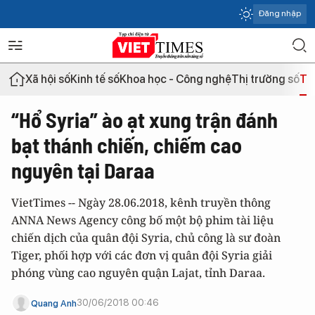
Đăng nhập
Xã hội số
Kinh tế số
Khoa học - Công nghệ
Thị trường số
Th
“Hổ Syria” ào ạt xung trận đánh
bạt thánh chiến, chiếm cao
nguyên tại Daraa
VietTimes -- Ngày 28.06.2018, kênh truyền thông
ANNA News Agency công bố một bộ phim tài liệu
chiến dịch của quân đội Syria, chủ công là sư đoàn
Tiger, phối hợp với các đơn vị quân đội Syria giải
phóng vùng cao nguyên quận Lajat, tỉnh Daraa.
30/06/2018 00:46
Quang Anh