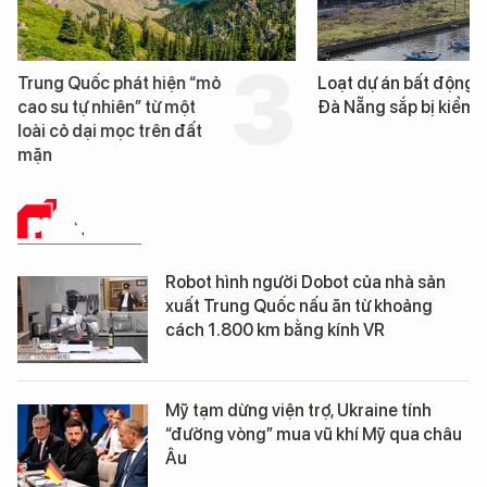
Trung Quốc phát hiện “mỏ
Loạt dự án bất động 
cao su tự nhiên” từ một
Đà Nẵng sắp bị kiểm t
loài cỏ dại mọc trên đất
mặn
PHÂN TÍCH
Robot hình người Dobot của nhà sản
xuất Trung Quốc nấu ăn từ khoảng
cách 1.800 km bằng kính VR
Mỹ tạm dừng viện trợ, Ukraine tính
“đường vòng” mua vũ khí Mỹ qua châu
Âu