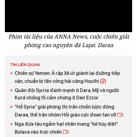
Phim tài liệu của ANNA News, cuộc chiến giải
phóng cao nguyên đá Lajat. Daraa
TIN LIÊN QUAN
Chiến sự Yemen: Ả rập Xê út giành lại đường tiếp
vận, chuẩn bị tấn công hải cảng Houthi
Quân đội Syrria đánh mạnh ở Dara, Mỹ và người
Kurd chống IS cầm chừng ở Deir Ezzor
“Hổ Syria” giải phóng thị trấn chiến lược đông
Daraa, thế trận nhóm Hồi giáo cực đoan tan vỡ
Nga đưa tàu ngầm hạt nhân mang “kẻ hủy diệt”
Bulava vào trực chiến