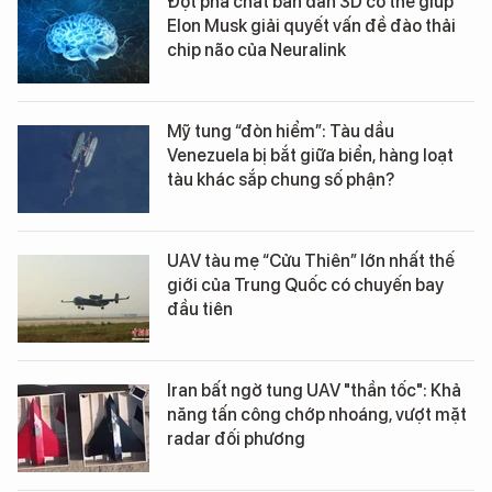
Đột phá chất bán dẫn 3D có thể giúp
Elon Musk giải quyết vấn đề đào thải
chip não của Neuralink
Mỹ tung “đòn hiểm”: Tàu dầu
Venezuela bị bắt giữa biển, hàng loạt
tàu khác sắp chung số phận?
UAV tàu mẹ “Cửu Thiên” lớn nhất thế
giới của Trung Quốc có chuyến bay
đầu tiên
Iran bất ngờ tung UAV "thần tốc": Khả
năng tấn công chớp nhoáng, vượt mặt
radar đối phương