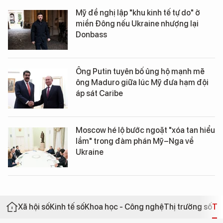
Mỹ đề nghị lập "khu kinh tế tự do" ở
miền Đông nếu Ukraine nhượng lại
Donbass
Ông Putin tuyên bố ủng hộ mạnh mẽ
ông Maduro giữa lúc Mỹ đưa hạm đội
áp sát Caribe
Moscow hé lộ bước ngoặt "xóa tan hiểu
lầm" trong đàm phán Mỹ–Nga về
Ukraine
Xã hội số
Kinh tế số
Khoa học - Công nghệ
Thị trường số
Th