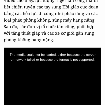
Video cho thấy, lực lượng Tiger tấn công mãnh
liệt chiến tuyến các tay súng Hồi giáo cực đoan
bằng các hỏa lực đi cùng như pháo tăng và các
loại pháo phòng không, súng máy hạng nặng.
Sau đó, các đơn vị tổ chức tấn công, phối hợp
với tăng thiết giáp và các xe cơ giới gắn súng
phòng không hạng nặng.
This
is
a
The media could not be loaded, either because the server
modal
window.
or network failed or because the format is not supported.