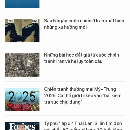
Sau 5 ngày, cuộc chiến ở Iran xuất hiện
những xu hướng mới
Những bài học đắt giá từ cuộc chiến
tranh Iran và hệ lụy toàn cầu
Chiến tranh thương mại Mỹ–Trung
2025: Cả thế giới bị kéo vào “bài kiểm
tra sức chịu đựng”
Tỷ phú "lập dị" Thái Lan: 3 lần tìm đến
cái chết, 50 tuổi xuất gia, 70 tuổi tặng