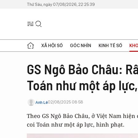
Thứ Sáu, ngày 07/08/2026, 22:25:39
XÃ HỘI SỐ
GÓC NHÌN
KINH TẾ SỐ
KHO
GS Ngô Bảo Châu: Rấ
Toán như một áp lực,
02/08/2025 08:58
Anh Lê
Theo GS Ngô Bảo Châu, ở Việt Nam hiện 
coi Toán như một áp lực, hình phạt.