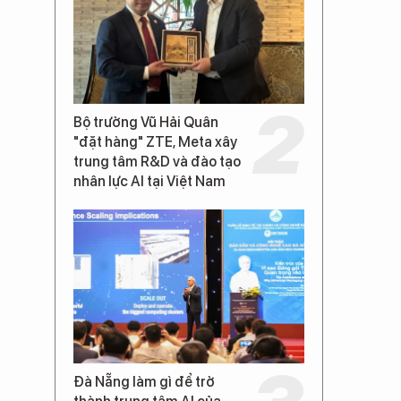
Bộ trưởng Vũ Hải Quân
"đặt hàng" ZTE, Meta xây
trung tâm R&D và đào tạo
nhân lực AI tại Việt Nam
Đà Nẵng làm gì để trở