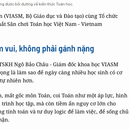
ng được bồi dưỡng về kiến thức Toán học.
n (VIASM, Bộ Giáo dục và Đào tạo) cùng Tổ chức
mắt Sân chơi Toán học Việt Nam - Vietnam
m vui, không phải gánh nặng
GS.TSKH Ngô Bảo Châu - Giám đốc khoa học VIASM
ng là làm sao để ngày càng nhiều học sinh có cơ
 tự nhiên hơn.
n, mất gốc môn Toán, coi Toán như một áp lực, hình
á trình học tập, mà còn tiềm ẩn nguy cơ lớn cho
ng tính toán và tư duy logic để làm việc, để sống chủ
hận.