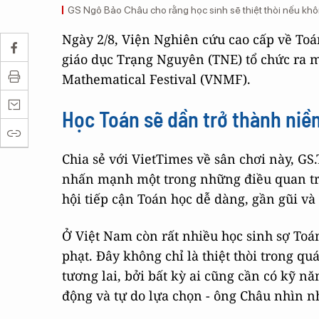
GS Ngô Bảo Châu cho rằng học sinh sẽ thiệt thòi nếu khô
Ngày 2/8, Viện Nghiên cứu cao cấp về Toá
giáo dục Trạng Nguyên (TNE) tổ chức ra 
Mathematical Festival (VNMF).
Học Toán sẽ dần trở thành niề
Chia sẻ với VietTimes về sân chơi này, 
nhấn mạnh một trong những điều quan trọ
hội tiếp cận Toán học dễ dàng, gần gũi và
Ở Việt Nam còn rất nhiều học sinh sợ Toá
phạt. Đây không chỉ là thiệt thòi trong qu
tương lai, bởi bất kỳ ai cũng cần có kỹ nă
động và tự do lựa chọn - ông Châu nhìn n