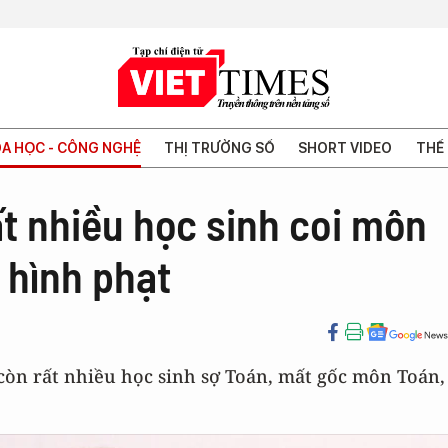
A HỌC - CÔNG NGHỆ
THỊ TRƯỜNG SỐ
SHORT VIDEO
THẾ 
t nhiều học sinh coi môn
 hình phạt
còn rất nhiều học sinh sợ Toán, mất gốc môn Toán,