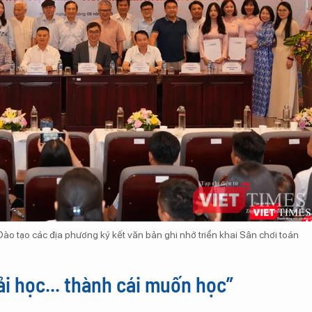
ào tạo các địa phương ký kết văn bản ghi nhớ triển khai Sân chơi toán
ải học... thành cái muốn học”