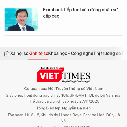
Eximbank tiếp tục biến động nhân sự
cấp cao
Xã hội số
Kinh tế số
Khoa học - Công nghệ
Thị trường số
Th
Cơ quan của Hội Truyền thông số Việt Nam
Giấy phép hoạt động báo chí số 165/GP-BVHTTDL do Bộ Văn hóa,
Thể thao và Du lịch cấp ngày 27/11/2025
Tổng Biên tập:
Nguyễn Bá Kiên
Tòa soạn: LK16-18, Khu đô thị Hinode Royal Park, xã Hoài Đức, Hà
Nội