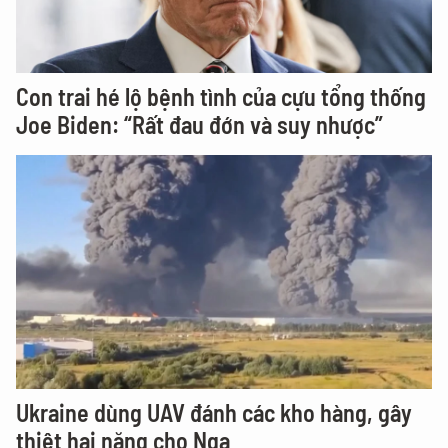
Con trai hé lộ bệnh tình của cựu tổng thống
Joe Biden: “Rất đau đớn và suy nhược”
Ukraine dùng UAV đánh các kho hàng, gây
thiệt hại nặng cho Nga