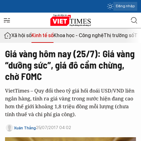
Đăng nhập
Xã hội số
Kinh tế số
Khoa học - Công nghệ
Thị trường số
Th
Giá vàng hôm nay (25/7): Giá vàng
“dưỡng sức”, giá đô cầm chừng,
chờ FOMC
VietTimes – Quy đổi theo tỷ giá hối đoái USD/VND liên
ngân hàng, tính ra giá vàng trong nước hiện đang cao
hơn thế giới khoảng 1,8 triệu đồng mỗi lượng (chưa
tính thuế và chi phí gia công).
25/07/2017 04:02
Xuân Thắng