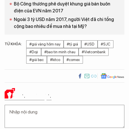
Bộ Công thương phê duyệt khung giá bán buôn
điện của EVN năm 2017
Ngoài 3 tỷ USD năm 2017, người Việt đã chi tổng
cộng bao nhiêu để mua nhà tại Mỹ?
TỪ KHÓA:
#giá vàng hôm nay
#tỷ giá
#USD
#SJC
#Doji
#bao tin minh chau
#Vietcombank
#giá bạc
#kitco
#comex
Ý KIẾN CỦA BẠN