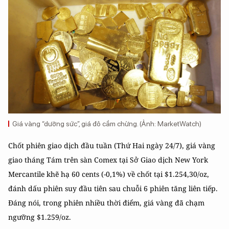
Giá vàng “dưỡng sức”, giá đô cầm chừng. (Ảnh: MarketWatch)
Chốt phiên giao dịch đầu tuần (Thứ Hai ngày 24/7), giá vàng
giao tháng Tám trên sàn Comex tại Sở Giao dịch New York
Mercantile khẽ hạ 60 cents (-0,1%) về chốt tại $1.254,30/oz,
đánh dấu phiên suy đầu tiên sau chuỗi 6 phiên tăng liên tiếp.
Đáng nói, trong phiên nhiều thời điểm, giá vàng đã chạm
ngưỡng $1.259/oz.