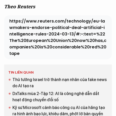
Theo Reuters
https://www.reuters.com/technology/eu-la
wmakers-endorse-political-deal-artificial-i
ntelligence-rules-2024-03-13/#:~:text=%22
The%20European%20Union%20now%20has,c
ompanies%20is%20considerable%20red%20
tape
TIN LIÊN QUAN
Thủ tướng Israel trở thành nạn nhân của fake news
do AI tạo ra
DxTalks mùa 2-Tập 12: AI là công nghệ dẫn dắt
hoạt động chuyển đổi số
Kỹ sư Microsoft cảnh báo công cụ AI của hãng tạo
ra hình ảnh bạo lực, khiêu dâm, phớt lờ bản quyền