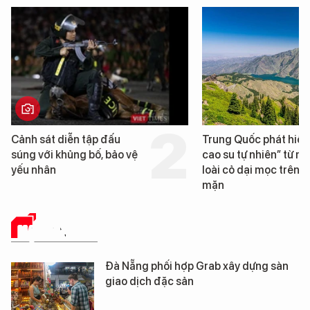
Cảnh sát diễn tập đấu
Trung Quốc phát hiện
súng với khủng bố, bảo vệ
cao su tự nhiên” từ m
yếu nhân
loài cỏ dại mọc trên đ
mặn
HẠ TẦNG SỐ
Đà Nẵng phối hợp Grab xây dựng sàn
giao dịch đặc sản