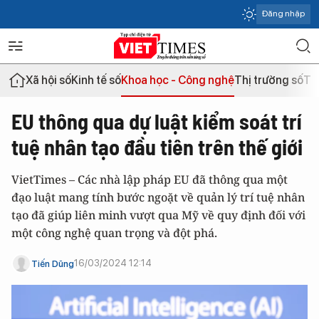
Đăng nhập
Xã hội số
Kinh tế số
Khoa học - Công nghệ
Thị trường số
Th
EU thông qua dự luật kiểm soát trí
tuệ nhân tạo đầu tiên trên thế giới
VietTimes – Các nhà lập pháp EU đã thông qua một
đạo luật mang tính bước ngoặt về quản lý trí tuệ nhân
tạo đã giúp liên minh vượt qua Mỹ về quy định đối với
một công nghệ quan trọng và đột phá.
16/03/2024 12:14
Tiến Dũng