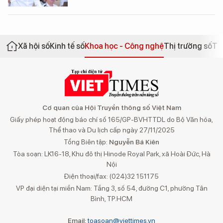
Xã hội số
Kinh tế số
Khoa học - Công nghệ
Thị trường số
Th
Cơ quan của Hội Truyền thông số Việt Nam
Giấy phép hoạt động báo chí số 165/GP-BVHTTDL do Bộ Văn hóa,
Thể thao và Du lịch cấp ngày 27/11/2025
Tổng Biên tập:
Nguyễn Bá Kiên
Tòa soạn: LK16-18, Khu đô thị Hinode Royal Park, xã Hoài Đức, Hà
Nội
Điện thoại/fax: (024)32 151175
VP đại diện tại miền Nam: Tầng 3, số 54, đường C1, phường Tân
Bình, TP.HCM
Email:
toasoan@viettimes.vn