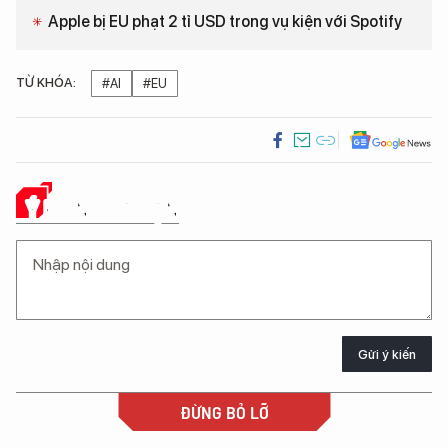
Apple bị EU phạt 2 tỉ USD trong vụ kiện với Spotify
TỪ KHÓA:
#AI
#EU
Ý KIẾN CỦA BẠN
Gửi ý kiến
ĐỪNG BỎ LỠ