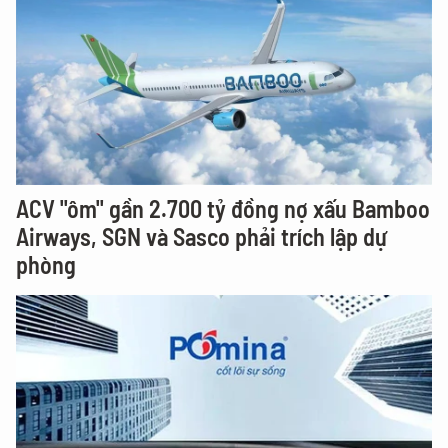
ACV "ôm" gần 2.700 tỷ đồng nợ xấu Bamboo
Airways, SGN và Sasco phải trích lập dự
phòng