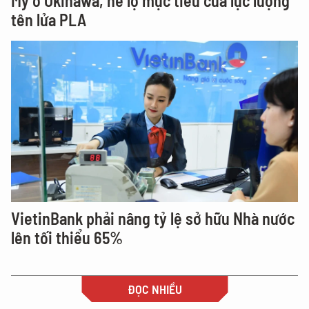
Mỹ ở Okinawa, hé lộ mục tiêu của lực lượng
tên lửa PLA
VietinBank phải nâng tỷ lệ sở hữu Nhà nước
lên tối thiểu 65%
ĐỌC NHIỀU