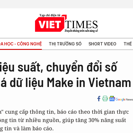
A HỌC - CÔNG NGHỆ
THỊ TRƯỜNG SỐ
SHORT VIDEO
THẾ 
ệu suất, chuyển đổi số
á dữ liệu Make in Vietnam
m" cung cấp thông tin, báo cáo theo thời gian thực
hông tin từ nhiều nguồn, giúp tăng 30% năng suất
g tin và làm báo cáo.