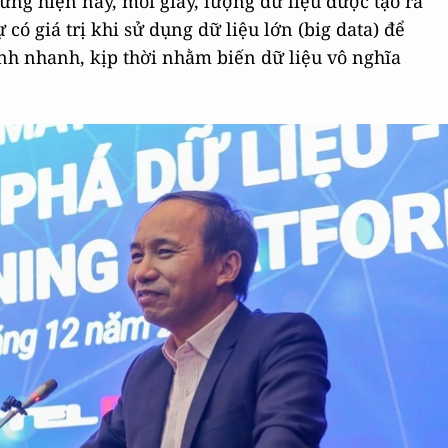
ưng hiện nay, mỗi giây, lượng dữ liệu được tạo ra
 có giá trị khi sử dụng dữ liệu lớn (big data) để
ịnh nhanh, kịp thời nhằm biến dữ liệu vô nghĩa