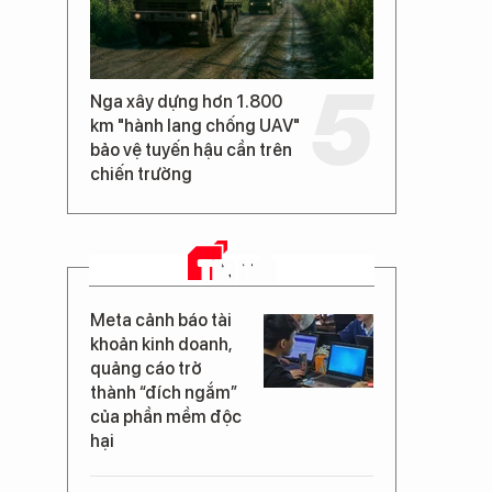
Nga xây dựng hơn 1.800
km "hành lang chống UAV"
bảo vệ tuyến hậu cần trên
chiến trường
TIN MỚI
Meta cảnh báo tài
khoản kinh doanh,
quảng cáo trở
thành “đích ngắm”
của phần mềm độc
hại