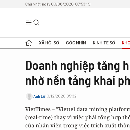
Chủ Nhật, ngày 09/08/2026, 07:53:19
XÃ HỘI SỐ
GÓC NHÌN
KINH TẾ SỐ
KHO
Doanh nghiệp tăng hi
nhờ nền tảng khai ph
19/12/2020 05:32
Anh Lê
VietTimes – "Viettel data mining platfor
(real-time) thay vì việc phải tổng hợp t
của nhân viên trong việc trích xuất thôn