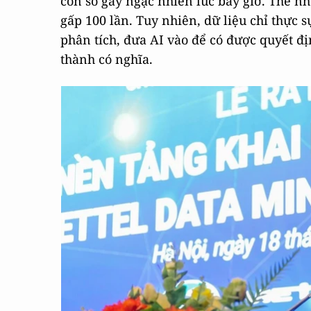
con số gây ngạc nhiên lúc bấy giờ. Thế nh
gấp 100 lần. Tuy nhiên, dữ liệu chỉ thực sự
phân tích, đưa AI vào để có được quyết đ
thành có nghĩa.