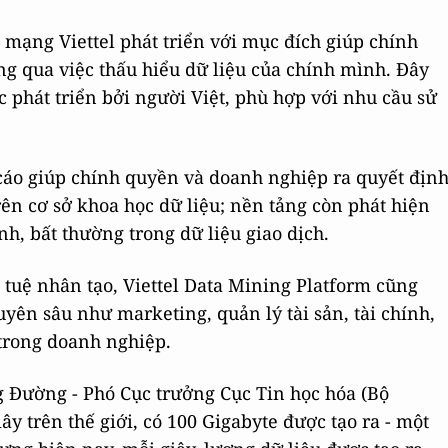
mạng Viettel phát triển với mục đích giúp chính
g qua việc thấu hiểu dữ liệu của chính mình. Đây
c phát triển bởi người Việt, phù hợp với nhu cầu sử
 cáo giúp chính quyền và doanh nghiệp ra quyết địn
n cơ sở khoa học dữ liệu; nền tảng còn phát hiện
h, bất thường trong dữ liệu giao dịch.
 tuệ nhân tạo, Viettel Data Mining Platform cũng
yên sâu như marketing, quản lý tài sản, tài chính,
 trong doanh nghiệp.
g Đường - Phó Cục trưởng Cục Tin học hóa (Bộ
y trên thế giới, có 100 Gigabyte được tạo ra - một