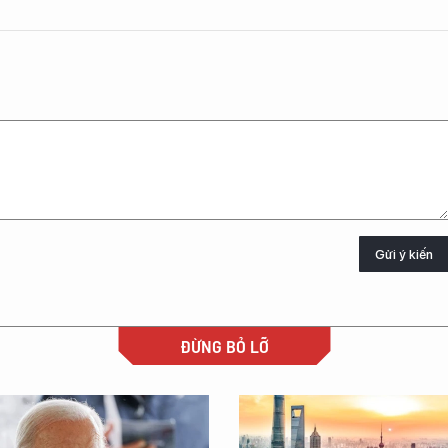
Gửi ý kiến
ĐỪNG BỎ LỠ