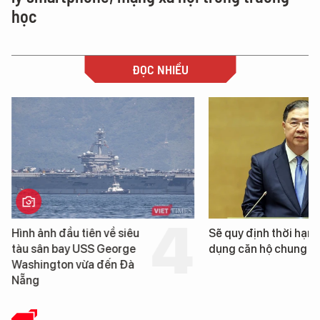
học
ĐỌC NHIỀU
Hình ảnh đầu tiên về siêu
Sẽ quy định thời hạn 
tàu sân bay USS George
dụng căn hộ chung c
Washington vừa đến Đà
Nẵng