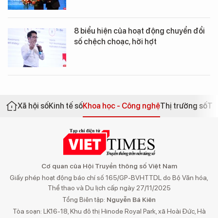
8 biểu hiện của hoạt động chuyển đổi
số chệch choạc, hời hợt
Xã hội số
Kinh tế số
Khoa học - Công nghệ
Thị trường số
Th
Cơ quan của Hội Truyền thông số Việt Nam
Giấy phép hoạt động báo chí số 165/GP-BVHTTDL do Bộ Văn hóa,
Thể thao và Du lịch cấp ngày 27/11/2025
Tổng Biên tập:
Nguyễn Bá Kiên
Tòa soạn: LK16-18, Khu đô thị Hinode Royal Park, xã Hoài Đức, Hà